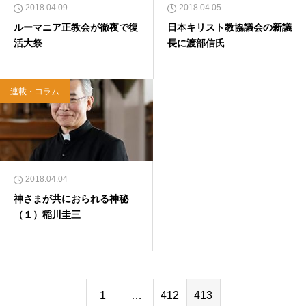
2018.04.09
2018.04.05
ルーマニア正教会が徹夜で復
日本キリスト教協議会の新議
活大祭
長に渡部信氏
連載・コラム
2018.04.04
神さまが共におられる神秘
（１）稲川圭三
1
…
412
413