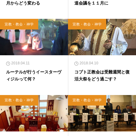
月からどう変わる
道会議を１１月に
宣教・教会・神学
宣教・教会・神学
2018.04.11
2018.04.10
ルーテルが行うイースターヴ
コプト正教会は受難週間と復
ィジルって何？
活大祭をどう過ごす？
宣教・教会・神学
宣教・教会・神学