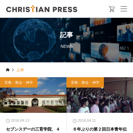

記事
NEWS
記事
宣教・教会・神学
宣教・教会・神学
2018.04.13
2018.04.11
セブンスデーの三育学院、４
６年ぶりの第２回日本青年伝