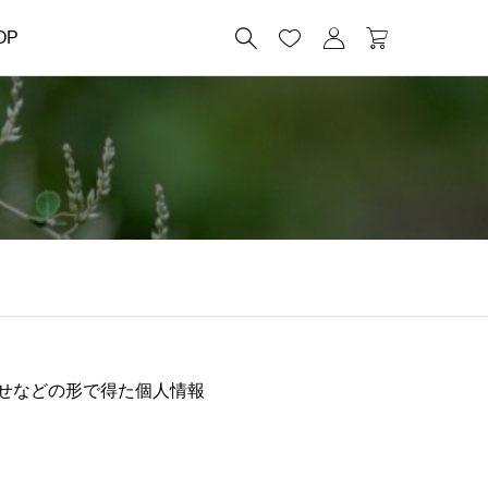




OP
せなどの形で得た個人情報