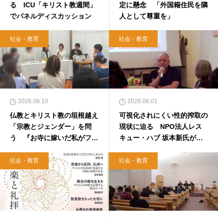
る ICU「キリスト教週間」
定に懸念 「外国籍住民を隣
でパネルディスカッション
人として尊重を」
社会・教育
社会・教育
2026.06.10
2026.06.01
仏教とキリスト教の垣根越え
可視化されにくい性的搾取の
「宗教とジェンダー」を問
現状に迫る NPO法人レス
う 『お寺に嫁いだ私がフェ
キュー・ハブ 坂本新氏が講
ミニズムに出会って考えたこ
演
と』刊行記念イベント
社会・教育
社会・教育