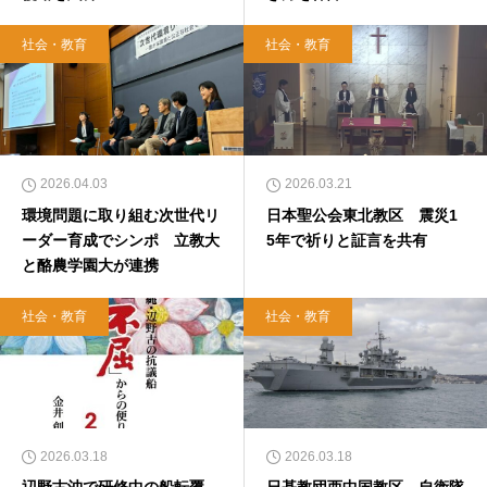
社会・教育
社会・教育
2026.04.03
2026.03.21
環境問題に取り組む次世代リ
日本聖公会東北教区 震災1
ーダー育成でシンポ 立教大
5年で祈りと証言を共有
と酪農学園大が連携
社会・教育
社会・教育
2026.03.18
2026.03.18