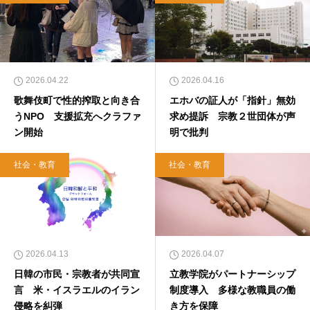
2026.04.22
2026.04.16
歌舞伎町で性的搾取と向き合
エホバの証人が「指針」無効
うNPO 支援拡充へクラファ
求め提訴 宗教２世団体が声
ン開始
明で批判
社会・教育
社会・教育
2026.04.13
2026.04.07
日韓の市民・宗教者が共同宣
立教学院がパートナーシップ
言 米・イスラエルのイラン
制度導入 多様な教職員の働
侵略を糾弾
き方を保障