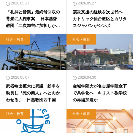
2026.05.27
2026.05.27
『礼拝と音楽』最終号回収の
震災支援の経験を次世代へ
背景に人権事案 日本基督
カトリック仙台教区とカリタ
教団「二次加害に加担しかね
スジャパンがシンポ
ない」
社会・教育
社会・教育
2026.05.07
2026.04.30
武器輸出拡大に異議「紛争を
金城学院大が名古屋学院傘下
助長し『死の商人』へと向か
で共学化へ キリスト教学校
わせる」 日基教団西中国教
の再編加速か
区が声明
社会・教育
社会・教育