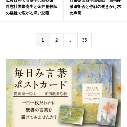
辺野古沖で研修中の船転覆
日基教団西中国教区 自衛隊
同志社国際高生と金井創牧師
派遣拒否と停戦の働きかけ求
の犠牲で広がる深い悲嘆
め声明
1
2
…
35