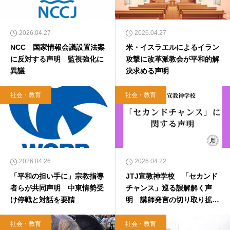
2026.04.27
2026.04.27
NCC 国家情報会議設置法案
米・イスラエルによるイラン
に反対する声明 監視強化に
攻撃に改革派教会が平和的解
異議
決求める声明
社会・教育
社会・教育
2026.04.26
2026.04.22
「平和の担い手に」宗教指導
JTJ宣教神学校 「セカンド
者らが共同声明 中東情勢受
チャンス」巡る誤解解く声
け停戦と対話を要請
明 講師発言の切り取り拡散
に対処
社会・教育
社会・教育