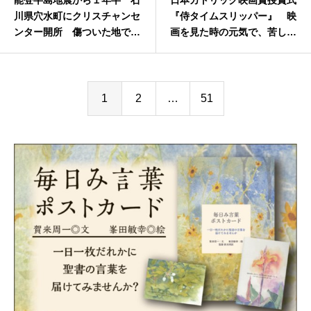
能登半島地震から１年半 石
日本カトリック映画賞授賞式
川県穴水町にクリスチャンセ
『侍タイムスリッパー』 映
ンター開所 傷ついた地で
画を見た時の元気で、苦しい
寄り添う拠点に
現実と闘ってほしい
1
2
…
51