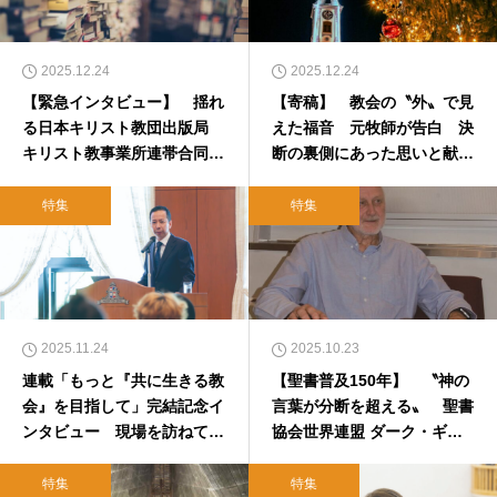
2025.12.24
2025.12.24
【緊急インタビュー】 揺れ
【寄稿】 教会の〝外〟で見
る日本キリスト教団出版局
えた福音 元牧師が告白 決
キリスト教事業所連帯合同労
断の裏側にあった思いと献身
働組合に聞く現状と展望
の現実
特集
特集
2025.11.24
2025.10.23
連載「もっと『共に生きる教
【聖書普及150年】 〝神の
会』を目指して」完結記念イ
言葉が分断を超える〟 聖書
ンタビュー 現場を訪ねて見
協会世界連盟 ダーク・ギバ
えた課題 加納和寛氏（関西
ース総主事インタビュー 日
学院大学教授）
本の教会に託す希望
特集
特集