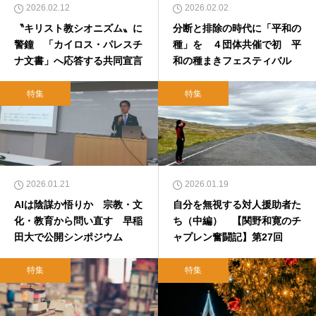
2026.02.12
2026.02.02
〝キリスト教シオニズム〟に
分断と排除の時代に「平和の
警鐘 「カイロス・パレスチ
種」を ４団体共催で初 平
ナ文書」へ応答する共同宣言
和の種まきフェスティバル
特集
特集
2026.01.21
2026.01.19
AIは陰謀か悟りか 宗教・文
自分を無視する対人援助者た
化・教育から問い直す 早稲
ち（中編） 【関野和寛のチ
田大で公開シンポジウム
ャプレン奮闘記】第27回
特集
特集