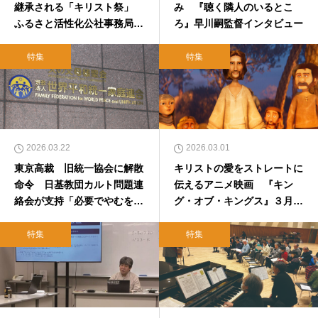
継承される「キリスト祭」
み 『聴く隣人のいるとこ
ふるさと活性化公社事務局長
ろ』早川嗣監督インタビュー
インタビュー
特集
特集
2026.03.22
2026.03.01
東京高裁 旧統一協会に解散
キリストの愛をストレートに
命令 日基教団カルト問題連
伝えるアニメ映画 『キン
絡会が支持「必要でやむを得
グ・オブ・キングス』３月２
ない」
７日公開、イエス・キリスト
役は井上芳雄さん
特集
特集