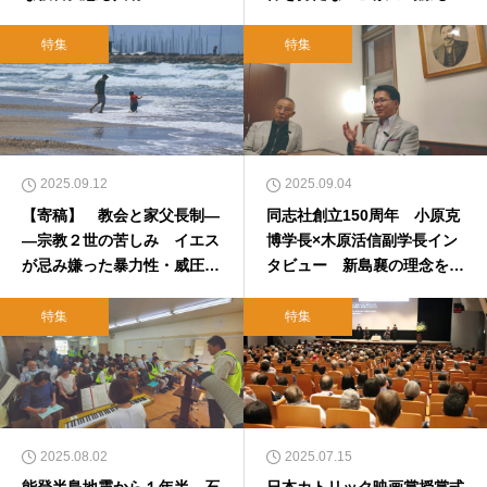
新社長・森岡新氏インタビュ
ー
特集
特集
2025.09.12
2025.09.04
【寄稿】 教会と家父長制―
同志社創立150周年 小原克
―宗教２世の苦しみ イエス
博学長×木原活信副学長イン
が忌み嫌った暴力性・威圧
タビュー 新島襄の理念を現
性 井上有子
代に 託された〝未完の課
題〟とは
特集
特集
2025.08.02
2025.07.15