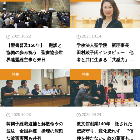
2025.10.22
2025.10.14
【聖書普及150年】 翻訳と
学校法人聖学院 新理事長
協働の歩み祝う 聖書協会世
田村綾子氏インタビュー 他
界連盟総主事ら来日
者と共に生きる「共感力」育
む
特集
特集
2025.10.03
2025.09.24
韓鶴子総裁逮捕と解散命令の
教文館創業140年 託された
波紋 全国弁連 摂理の深刻
伝統守り、変化恐れず 〝信
な被害実態も共有
仰を持たない〟故の葛藤も