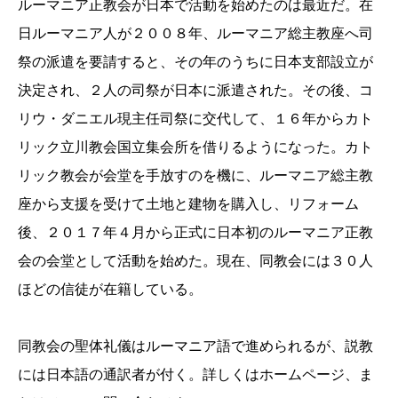
ルーマニア正教会が日本で活動を始めたのは最近だ。在
日ルーマニア人が２００８年、ルーマニア総主教座へ司
祭の派遣を要請すると、その年のうちに日本支部設立が
決定され、２人の司祭が日本に派遣された。その後、コ
リウ・ダニエル現主任司祭に交代して、１６年からカト
リック立川教会国立集会所を借りるようになった。カト
リック教会が会堂を手放すのを機に、ルーマニア総主教
座から支援を受けて土地と建物を購入し、リフォーム
後、２０１７年４月から正式に日本初のルーマニア正教
会の会堂として活動を始めた。現在、同教会には３０人
ほどの信徒が在籍している。
同教会の聖体礼儀はルーマニア語で進められるが、説教
には日本語の通訳者が付く。詳しくはホームページ、ま