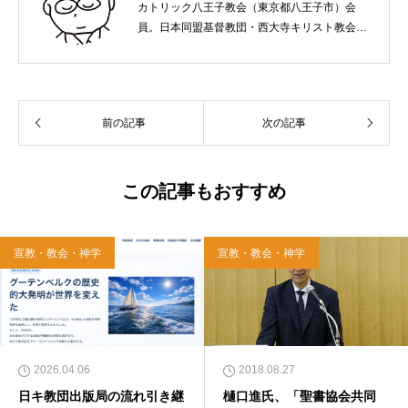
カトリック八王子教会（東京都八王子市）会
員。日本同盟基督教団・西大寺キリスト教会
（岡山市）で受洗。１９６５年、兵庫県生ま
れ。関西学院大学社会学部卒業。９０年代、い
のちのことば社で「いのちのことば」「百万人
の福音」の編集責任者を務め、新教出版社を経
前の記事
次の記事
て、雜賀編集工房として独立。
この記事もおすすめ
宣教・教会・神学
宣教・教会・神学
2026.04.06
2018.08.27
日キ教団出版局の流れ引き継
樋口進氏、「聖書協会共同