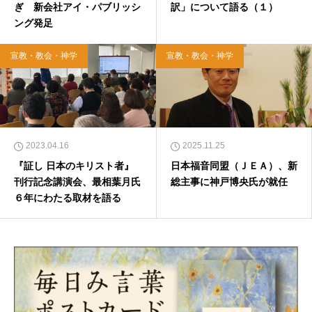
ぎ 新会社アイ・パブリッシ
訳」について語る（１）
ング発足
宣教・教会・神学
宣教・教会・神学
2023.04.16
2025.11.25
『証し 日本のキリスト者』
日本福音同盟（ＪＥＡ）、新
刊行記念講演会、最相葉月氏
総主事に神戸博央氏が就任
６年にわたる取材を語る