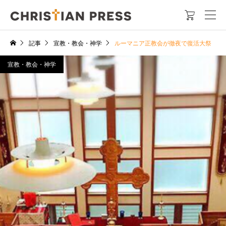

記事
宣教・教会・神学
ルーマニア正教会が徹夜で復活大祭
宣教・教会・神学