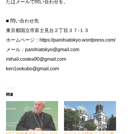
たはメールで問い合わせを。
■ 問い合わせ先
東京都国立市富士見台２丁目３７-１３
ホームページ：https://parohiatokyo.wordpress.com/
メール：parohiatokyo@gmail.com
mihail.costea90@gmail.com
ken1ookubo@gmail.com
関連
WCC総幹事代行 モスクワ
ウクライナ侵攻による正教