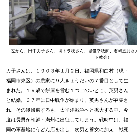
左から、田中力子さん、堺トラ枝さん、城俊幸牧師、君嶋五月さ
ト教会）
カ子さんは、１９０３年１月２日、福岡県和白村（現・
福岡市東区）の農家に９人きょうだいの７番目として生
まれた。１９歳で餅屋を営む１つ上のいとこ、英男さん
と結婚。３７年に日中戦争が始まり、英男さんが召集さ
れ、その後帰還するも、太平洋戦争へと拡大する中、今
度は長男が朝鮮・満州に出征してしまう。戦時中は、福
岡の軍基地にうどん店を出し、次男と養女に加え、戦死