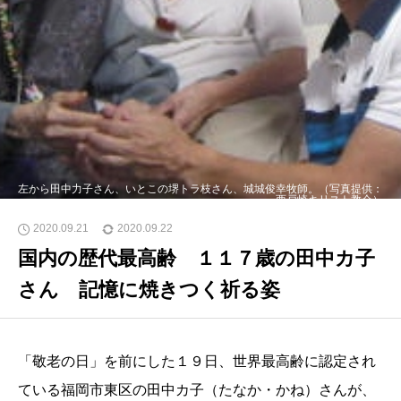
左から田中力子さん、いとこの堺トラ枝さん、城城俊幸牧師。（写真提供：
西戸崎キリスト教会）
2020.09.21
2020.09.22
国内の歴代最高齢 １１７歳の田中カ子
さん 記憶に焼きつく祈る姿
「敬老の日」を前にした１９日、世界最高齢に認定され
ている福岡市東区の田中カ子（たなか・かね）さんが、