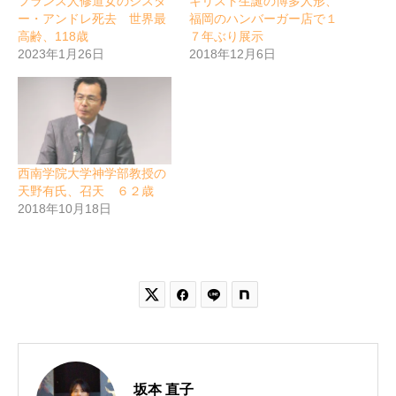
フランス人修道女のシスタ
キリスト生誕の博多人形、
ー・アンドレ死去 世界最
福岡のハンバーガー店で１
高齢、118歳
７年ぶり展示
2023年1月26日
2018年12月6日
西南学院大学神学部教授の
天野有氏、召天 ６２歳
2018年10月18日


坂本 直子