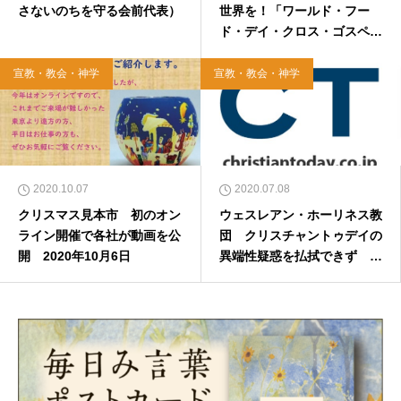
さないのちを守る会前代表）
世界を！「ワールド・フー
ド・デイ・クロス・ゴスペ
ル」開催
宣教・教会・神学
宣教・教会・神学
2020.10.07
2020.07.08
クリスマス見本市 初のオン
ウェスレアン・ホーリネス教
ライン開催で各社が動画を公
団 クリスチャントゥデイの
開 2020年10月6日
異端性疑惑を払拭できず 一
定の距離を置くことを承認