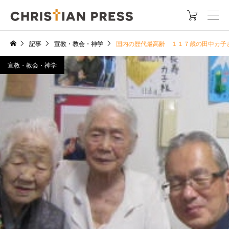

記事
宣教・教会・神学
国内の歴代最高齢 １１７歳の田中カ子
宣教・教会・神学