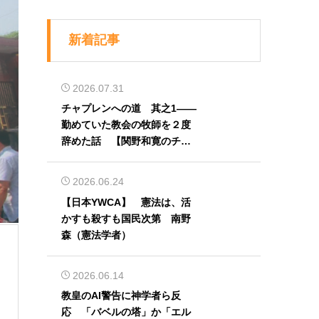
新着記事
2026.07.31
チャプレンへの道 其之1――
勤めていた教会の牧師を２度
辞めた話 【関野和寛のチャ
プレン奮闘記】第32回
2026.06.24
【日本YWCA】 憲法は、活
かすも殺すも国民次第 南野
森（憲法学者）
2026.06.14
教皇のAI警告に神学者ら反
応 「バベルの塔」か「エル