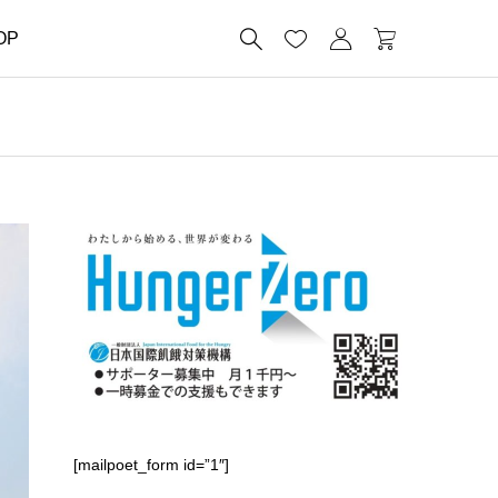




OP
[mailpoet_form id=”1″]