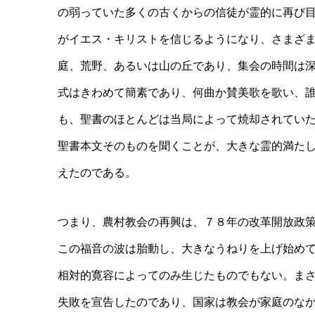
の弱っていた多くの古くからの信徒が霊的に再び
がイエス・キリストを信じるようになり、さまざ
庭、荒野、あるいは山の丘であり、集会の時間は
式はきわめて簡素であり、何曲か賛美歌を歌い、
も、聖書のほとんどは当局によって焼却されてい
聖書本文そのものを聞くことが、大きな霊的満た
えたのである。
つまり、農村教会の再興は、７８年の改革開放政
この福音の波は胎動し、大きなうねりを上げ始め
相対的寛容によってのみ生じたものでもない。ま
失敗を宣告したのであり、国家は教会が家庭のな