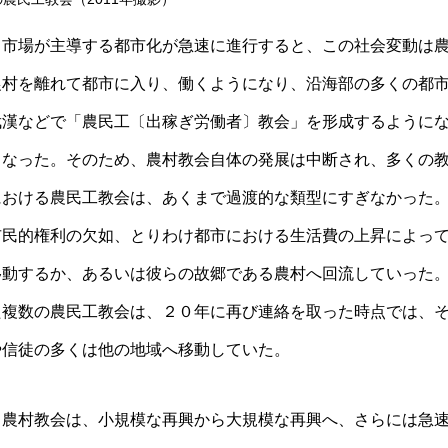
と市場が主導する都市化が急速に進行すると、この社会変動は
農村を離れて都市に入り、働くようになり、沿海部の多くの都
武漢などで「農民工〔出稼ぎ労働者〕教会」を形成するように
となった。そのため、農村教会自体の発展は中断され、多くの
における農民工教会は、あくまで過渡的な類型にすぎなかった
市民的権利の欠如、とりわけ都市における生活費の上昇によっ
移動するか、あるいは彼らの故郷である農村へ回流していった
た複数の農民工教会は、２０年に再び連絡を取った時点では、
や信徒の多くは他の地域へ移動していた。
、農村教会は、小規模な再興から大規模な再興へ、さらには急