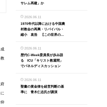
サレム再建」か
2026.06.11
1970年代以降における中国農
村教会の再興・リバイバル・
縮小 袁浩 【この世界の片
隅から】
2026.06.11
達成
歴代C-Week委員長が歩み語
派教
る ICU「キリスト教週間」
でパネルディスカッション
2026.06.11
政府
聖書の黄金律を経営判断の基
準に 青木仁志氏が講演
らに
信仰