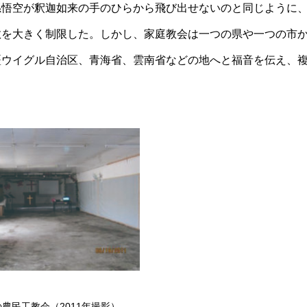
孫悟空が釈迦如来の手のひらから飛び出せないのと同じように
教を大きく制限した。しかし、家庭教会は一つの県や一つの市
疆ウイグル自治区、青海省、雲南省などの地へと福音を伝え、
。
農民工教会（2011年撮影）