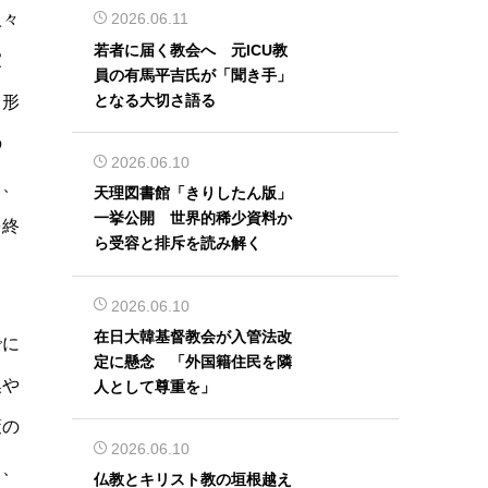
人々
2026.06.11
若者に届く教会へ 元ICU教
家
員の有馬平吉氏が「聞き手」
となる大切さ語る
と形
の
2026.06.10
も、
天理図書館「きりしたん版」
一挙公開 世界的稀少資料か
を終
ら受容と排斥を読み解く
2026.06.10
在日大韓基督教会が入管法改
でに
定に懸念 「外国籍住民を隣
換や
人として尊重を」
策の
2026.06.10
て、
仏教とキリスト教の垣根越え