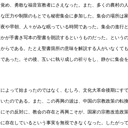
目覚め、勇敢な福音宣教者にさえなった。また、多くの農村の
まな圧力や制限のもとでも秘密集会に参加した。集会の場所は
深夜や早朝、人々がみな眠っている時間であった。集会の進行
誰かが手書き写本の聖書を朗読するというものだった。という
たからである。たとえ聖書箇所の意味を解説する人がいなくて
しであった。その後、互いに執り成しの祈りをし、静かに集会
策によって始まったのではなく、むしろ、文化大革命後期にす
ていたのである。また、この再興の波は、中国の宗教政策の転
さにその反対に、教会の存在と再興こそが、国家の宗教改造政
かに存在しているという事実を無視できなくなった。したがっ