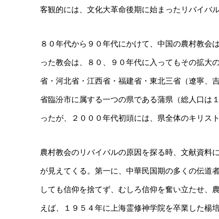
客観的には、文化大革命後期に始まったリバイバ
８０年代から９０年代にかけて、中国の農村教会
った教会は、８０、９０年代に入ってもその拡大
省・河北省・江西省・福建省・東北三省（遼寧、
省臨汾市に属する一つの県である蒲県（総人口は
ったが、２０００年代初頭には、県全体のキリス
農村教会のリバイバルの原因を探る時、文献資料
が見えてくる。第一に、中華民国期の多くの伝道
しても信仰を捨てず、むしろ信仰を奮い立たせ、
えば、１９５４年に上海霊修神学院を卒業した楊