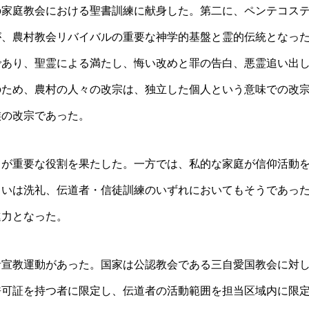
の家庭教会における聖書訓練に献身した。第二に、ペンテコス
が、農村教会リバイバルの重要な神学的基盤と霊的伝統となっ
であり、聖霊による満たし、悔い改めと罪の告白、悪霊追い出
のため、農村の人々の改宗は、独立した個人という意味での改
族の改宗であった。
」が重要な役割を果たした。一方では、私的な家庭が信仰活動
るいは洗礼、伝道者・信徒訓練のいずれにおいてもそうであっ
進力となった。
音宣教運動があった。国家は公認教会である三自愛国教会に対
許可証を持つ者に限定し、伝道者の活動範囲を担当区域内に限