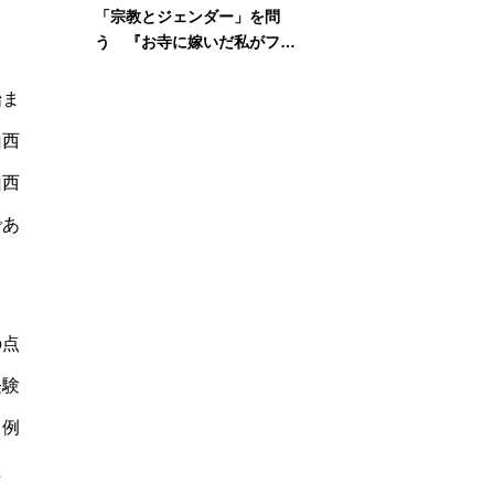
「宗教とジェンダー」を問
う 『お寺に嫁いだ私がフェ
ミニズムに出会って考えたこ
と』刊行記念イベント
始ま
山西
山西
であ
の点
経験
。例
た