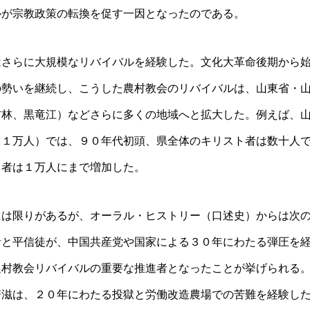
ルが宗教政策の転換を促す一因となったのである。
はさらに大規模なリバイバルを経験した。文化大革命後期から
の勢いを継続し、こうした農村教会のリバイバルは、山東省・
吉林、黒竜江）などさらに多くの地域へと拡大した。例えば、
１１万人）では、９０年代初頭、県全体のキリスト者は数十人
ト者は１万人にまで増加した。
には限りがあるが、オーラル・ヒストリー（口述史）からは次
者と平信徒が、中国共産党や国家による３０年にわたる弾圧を
農村教会リバイバルの重要な推進者となったことが挙げられる
培滋は、２０年にわたる投獄と労働改造農場での苦難を経験し