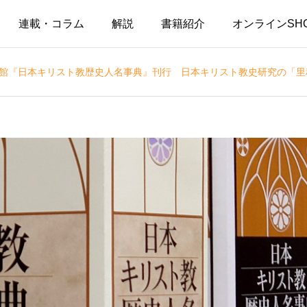
連載・コラム
解説
書籍紹介
オンラインSH
文館『日本キリスト教歴史人名事典』刊行 日本キリスト教史研究の「里