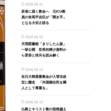
2026.06.11
若者に届く教会へ 元ICU教
員の有馬平吉氏が「聞き手」
となる大切さ語る
2026.06.10
天理図書館「きりしたん版」
一挙公開 世界的稀少資料か
ら受容と排斥を読み解く
2026.06.10
在日大韓基督教会が入管法改
定に懸念 「外国籍住民を隣
人として尊重を」
2026.06.10
仏教とキリスト教の垣根越え