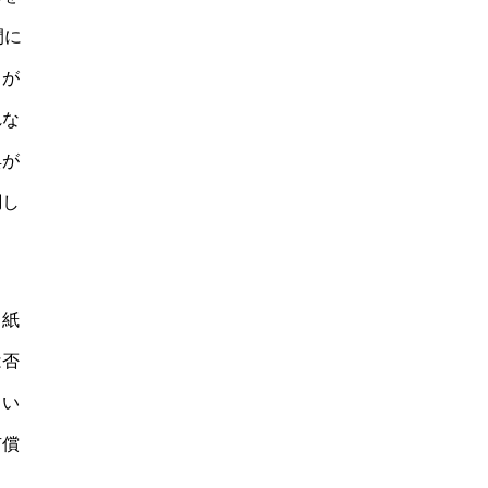
間に
スが
れな
典が
調し
、紙
は否
とい
有償