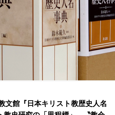
 教文館『日本キリスト教歴史人名
ト教史研究の「里程標」 〝教会