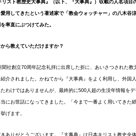
本キリスト教歴史大事典』（以下、『大事典』）収載の人名項目
を愛用してきたという著述家で「教会ウォッチャー」の八木谷
問を率直にぶつけてみた。
けから教えていただけますか？
新聞社創立70周年記念礼拝に出席した折に、あいさつされた教
を紹介されました。かねてから『大事典』をよく利用し、外国
たわけではありませんが、最終的に500人超の生没年情報をデ
本当にお世話になってきました。「今まで一番よく用いてきた
を挙げます。
きありがとうございます。『大事典』は日本キリスト教史全