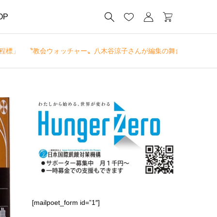




OP
程標」 〝教会ウォッチャー〟八木谷涼子さんが編集の舞台裏を直撃取材 
[mailpoet_form id=”1″]