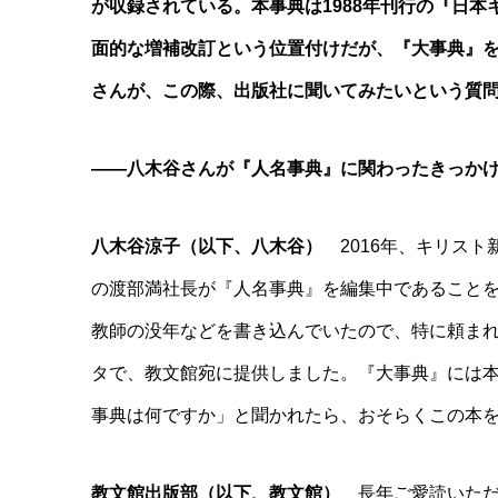
が収録されている。本事典は1988年刊行の『日
面的な増補改訂という位置付けだが、『大事典』
さんが、この際、出版社に聞いてみたいという質
――八木谷さんが『人名事典』に関わったきっか
八木谷涼子（以下、八木谷）
2016年、キリスト
の渡部満社長が『人名事典』を編集中であること
教師の没年などを書き込んでいたので、特に頼まれ
タで、教文館宛に提供しました。『大事典』には
事典は何ですか」と聞かれたら、おそらくこの本
教文館出版部（以下、教文館）
長年ご愛読いただ