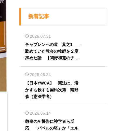
新着記事
2026.07.31
チャプレンへの道 其之1――
勤めていた教会の牧師を２度
辞めた話 【関野和寛のチャ
プレン奮闘記】第32回
2026.06.24
【日本YWCA】 憲法は、活
かすも殺すも国民次第 南野
森（憲法学者）
2026.06.14
教皇のAI警告に神学者ら反
応 「バベルの塔」か「エル