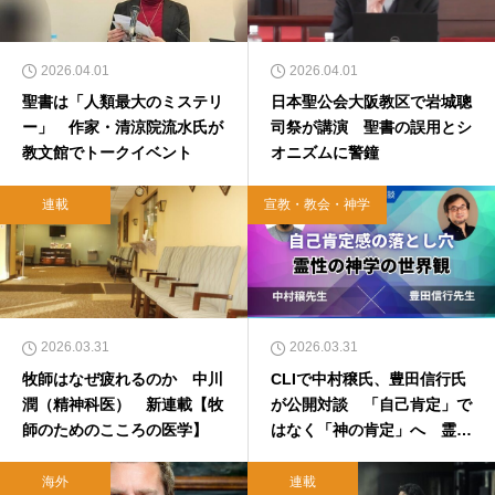
2026.04.01
2026.04.01
聖書は「人類最大のミステリ
日本聖公会大阪教区で岩城聰
ー」 作家・清涼院流水氏が
司祭が講演 聖書の誤用とシ
教文館でトークイベント
オニズムに警鐘
連載
宣教・教会・神学
2026.03.31
2026.03.31
牧師はなぜ疲れるのか 中川
CLIで中村穣氏、豊田信行氏
潤（精神科医） 新連載【牧
が公開対談 「自己肯定」で
師のためのこころの医学】
はなく「神の肯定」へ 霊性
の神学が示す解放
海外
連載