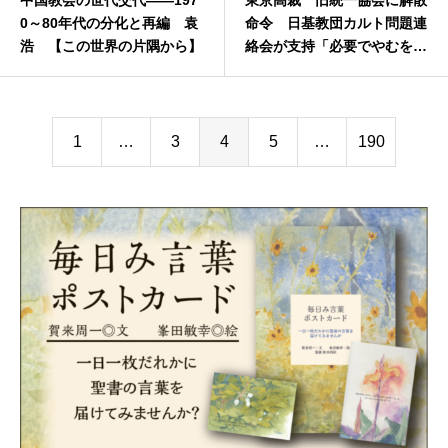
中国教会の世代交代――197
東京高裁 旧統一協会に解散
0～80年代の分化と再編 袁
命令 日基教団カルト問題連
浩 【この世界の片隅から】
絡会が支持「必要でやむを得
ない」
1
…
3
4
5
…
190