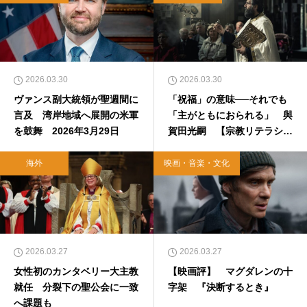
2026.03.30
2026.03.30
ヴァンス副大統領が聖週間に
「祝福」の意味──それでも
言及 湾岸地域へ展開の米軍
「主がともにおられる」 與
を鼓舞 2026年3月29日
賀田光嗣 【宗教リテラシー
向上委員会】
海外
映画・音楽・文化
2026.03.27
2026.03.27
女性初のカンタベリー大主教
【映画評】 マグダレンの十
就任 分裂下の聖公会に一致
字架 『決断するとき』
へ課題も