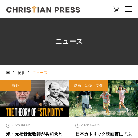

ニュース
記事
ニュース
海外
映画・音楽・文化
2026.04.06
2026.04.06
米・元福音派牧師が共和党と
日本カトリック映画賞に『ふ