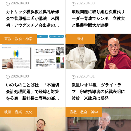
2026.04.03
2026.04.03
カトリック横浜教区典礼研修
環境問題に取り組む次世代リ
会で菅原裕二氏が講演 米国
ーダー育成でシンポ 立教大
初・アウグスチノ会出身の新
と酪農学園大が連携
教皇がもたらす「継続と安
定」
宣教・教会・神学
海外
2026.04.03
2026.04.01
いのちのことば社 「不適切
教皇レオ14世、ダライ・ラ
会計処理問題」で経緯と対策
マ 宗教指導者の反戦表明に
を公表 新社長に専務の峯島
波紋 米政府は反発
平康氏
映画・音楽・文化
宣教・教会・神学