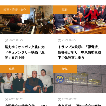
映画・音楽・文化
海外
2026.03.27
2026.03.27
消えゆくオルガン文化に光
トランプ大統領に「福音派」
ドキュメンタリー映画『風
指導者が祈り 中東情勢緊迫
琴』５月上映
下で執務室に集う
連載
特集
2026.03.25
2026.03.22