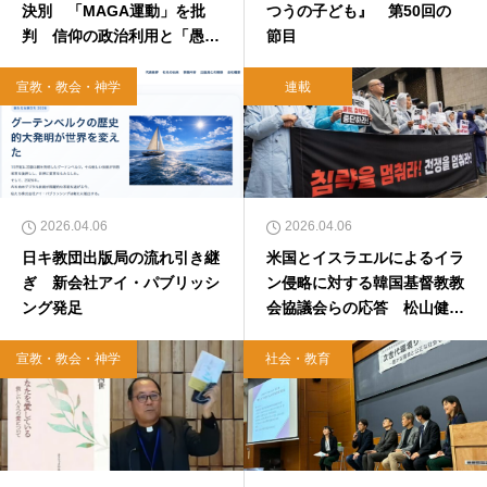
決別 「MAGA運動」を批
つうの子ども』 第50回の
判 信仰の政治利用と「愚
節目
行」に警鐘
宣教・教会・神学
連載
2026.04.06
2026.04.06
日キ教団出版局の流れ引き継
米国とイスラエルによるイラ
ぎ 新会社アイ・パブリッシ
ン侵略に対する韓国基督教教
ング発足
会協議会らの応答 松山健
作 【この世界の片隅から】
宣教・教会・神学
社会・教育