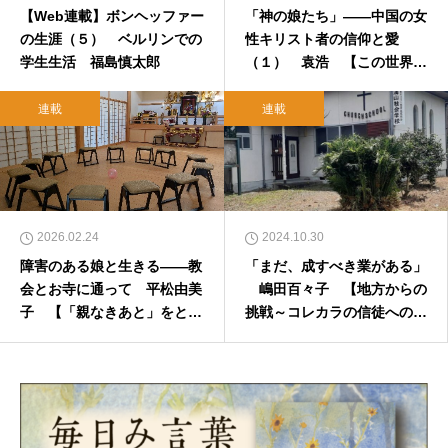
【Web連載】ボンヘッファー
「神の娘たち」――中国の女
の生涯（５） ベルリンでの
性キリスト者の信仰と愛
学生生活 福島慎太郎
（１） 袁浩 【この世界の
片隅から】
連載
連載
2026.02.24
2024.10.30
障害のある娘と生きる――教
「まだ、成すべき業がある」
会とお寺に通って 平松由美
嶋田百々子 【地方からの
子 【「親なきあと」をとも
挑戦～コレカラの信徒への手
に生きる～お寺と教会の〈語
紙】
らい〉から始まる支援】