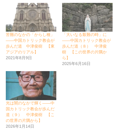
苦難のなかの「からし種」
「大いなる艱難の時」に
――中国カトリック教会が
――中国カトリック教会が
歩んだ道 中津俊樹 【東
歩んだ道（８） 中津俊
アジアのリアル】
樹 【この世界の片隅か
2021年8月9日
ら】
2025年6月16日
光は闇のなかで輝く――中
国カトリック教会が歩んだ
道（９） 中津俊樹 【こ
の世界の片隅から】
2026年1月14日