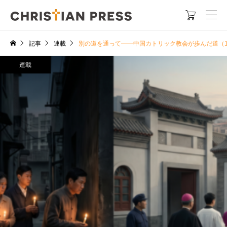

記事
連載
別の道を通って――中国カトリック教会が歩んだ道（
連載