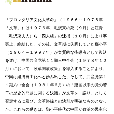
「プロレタリア文化大革命」（１９６６～１９７６年
「文革」）は１９７６年、毛沢東の死（９月）と江青
（毛沢東夫人）ら「四人組」の逮捕（１０月）により事
実上、終結した。その後、文革期に失脚していた鄧小平
（１９０４～１９９７年）が実質的な指導者として復活
を遂げ、中国共産党第１１期三中全会（１９７８年１２
月）において「改革開放政策」を導入することにより、
中国は経済自由化へと歩み出した。そして、共産党第１
１期六中全会（１９８１年６月）の「建国以来の党の若
干の歴史的問題に関する決議」が文革を「誤り」として
否定するに及び、文革路線との決別が明確なものとなっ
た。これらの動きは、鄧小平時代の中国が政治の民主化