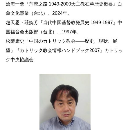
滄海一粟『荊棘之路 1949-2000天主教在華歴史概要』白
象文化事業（台北）、2024年。
趙天恩・荘婉芳『当代中国基督教発展史 1949-1997』中
国福音会出版部（台北）、1997年。
松隈康史「中国のカトリック教会――歴史、現状、展
望」『カトリック教会情報ハンドブック2007』カトリッ
ク中央協議会