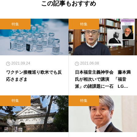
この記事もおすすめ
特集
特集
2021.09.24
2021.06.08
ワクチン接種巡り欧米でも反
日本福音主義神学会 藤本満
応さまざま
氏が相次いで講演 「福音
派」の諸課題に一石 LGBT
「反対派」の論拠に違和感
特集
特集