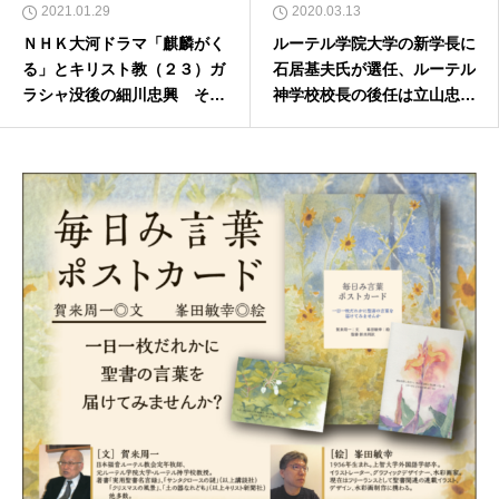
2021.01.29
2020.03.13
ＮＨＫ大河ドラマ「麒麟がく
ルーテル学院大学の新学長に
る」とキリスト教（２３）ガ
石居基夫氏が選任、ルーテル
ラシャ没後の細川忠興 その
神学校校長の後任は立山忠浩
３
氏に