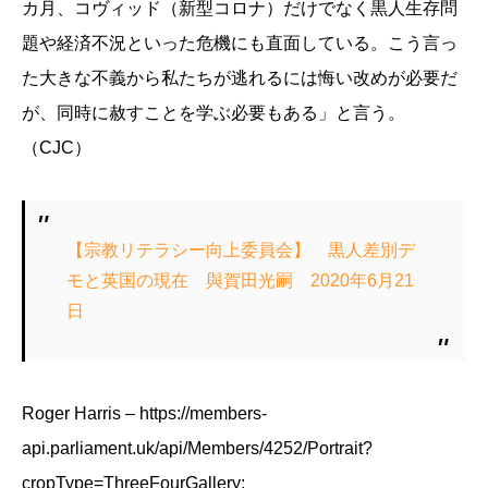
カ月、コヴィッド（新型コロナ）だけでなく黒人生存問
題や経済不況といった危機にも直面している。こう言っ
た大きな不義から私たちが逃れるには悔い改めが必要だ
が、同時に赦すことを学ぶ必要もある」と言う。
（CJC）
【宗教リテラシー向上委員会】 黒人差別デ
モと英国の現在 與賀田光嗣 2020年6月21
日
Roger Harris – https://members-
api.parliament.uk/api/Members/4252/Portrait?
cropType=ThreeFourGallery: