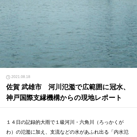
2021.08.18
佐賀 武雄市 河川氾濫で広範囲に冠水、
神戸国際支縁機構からの現地レポート
１４日の記録的大雨で１級河川・六角川（ろっかくが
わ）の氾濫に加え、支流などの水があふれ出る「内水氾