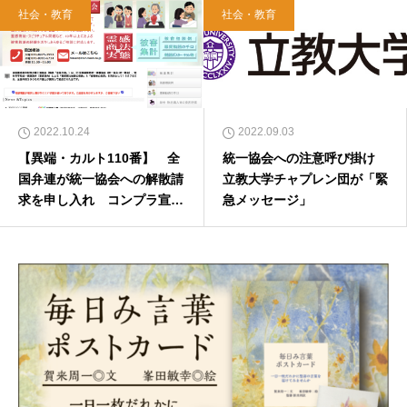
え
社会・教育
社会・教育
2022.10.24
2022.09.03
【異端・カルト110番】 全
統一協会への注意呼び掛け
国弁連が統一協会への解散請
立教大学チャプレン団が「緊
求を申し入れ コンプラ宣言
急メッセージ」
後も被害変わらない