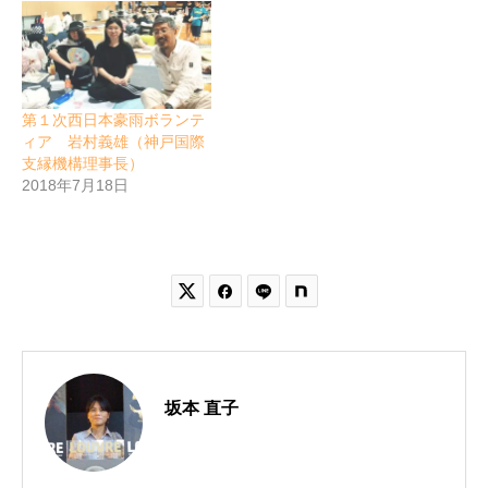
第１次西日本豪雨ボランテ
ィア 岩村義雄（神戸国際
支縁機構理事長）
2018年7月18日


坂本 直子