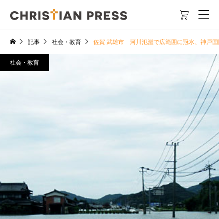

記事
社会・教育
佐賀 武雄市 河川氾濫で広範囲に冠水、神戸
社会・教育