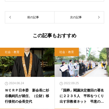
前の記事
次の記事
この記事もおすすめ
社会・教育
社会・教育
2024.06.24
2022.09.25
ＷＣＲＰ日本委 新会長に杉
「国葬」閣議決定撤回の署名
谷義純氏が就任、（公財）移
に２２３５人 平和をつくり
行後初の会長交代
出す宗教者ネット 弔意の強
制するな！国葬反対集会で訴