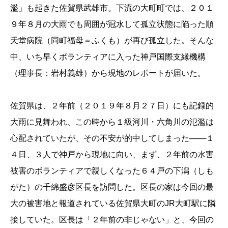
濫」も起きた佐賀県武雄市。下流の大町町では、２０１
９年８月の大雨でも周囲が冠水して孤立状態に陥った順
天堂病院（同町福母＝ふくも）が再び孤立した。そんな
中、いち早くボランティアに入った神戸国際支縁機構
（理事長：岩村義雄）から現地のレポートが届いた。
佐賀県は、２年前（２０１９年８月２７日）にも記録的
大雨に見舞われ、この時から１級河川・六角川の氾濫は
心配されていたが、その不安が的中してしまった───１
４日、３人で神戸から現地に向い、まず、２年前の水害
被害のボランティアで親しくなった６４戸の下潟（しも
がた）の千綿盛彦区長を訪問した。区長の家は今回の最
大の被害地と報道されている佐賀県大町のJR大町駅に隣
接していた。区長は「２年前の非じゃない」と、今回の