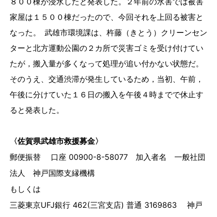
８００棟が浸水したと発表した。２年前の水害では被害
家屋は１５００棟だったので、今回それを上回る被害と
なった。
武雄市環境課は、杵藤（きとう）クリーンセン
ターと北方運動公園の２カ所で災害ゴミを受け付けてい
たが，搬入量が多くなって処理が追い付かない状態だ。
そのうえ、交通渋滞が発生しているため，当初、午前，
午後に分けていた１６日の搬入を午後４時までで休止す
ると発表した。
〈佐賀県武雄市救援募金〉
郵便振替 口座 00900-8-58077 加入者名 一般社団
法人 神戸国際支縁機構
もしくは
三菱東京UFJ銀行 462(三宮支店) 普通 3169863 神戸