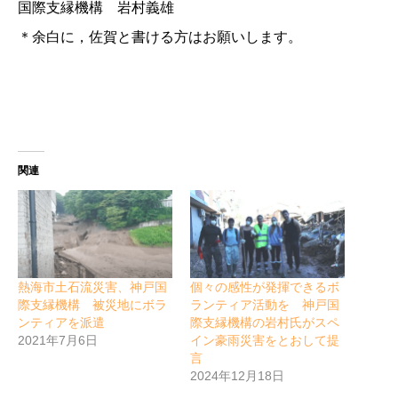
国際支縁機構 岩村義雄
＊余白に，佐賀と書ける方はお願いします。
関連
熱海市土石流災害、神戸国
個々の感性が発揮できるボ
際支縁機構 被災地にボラ
ランティア活動を 神戸国
ンティアを派遣
際支縁機構の岩村氏がスペ
2021年7月6日
イン豪雨災害をとおして提
言
2024年12月18日