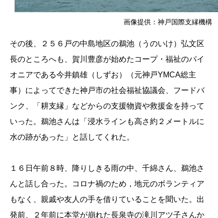
画像提供：神戸国際支縁機構
その後、２５６戸の中島地区の鵜池（うのいけ）弘文区
長のところへも、賀川豊彦が始めたコープ・福祉のパイ
オニアである今井鎮雄（しずお）（元神戸YMCA総主
事）によってできた神戸市の社会福祉協議会、フードバ
ンク、「耕支縁」などからの支援物資や救援金を持って
いった。鵜池さんは「浸水ラインも高さ約２メートルに
水の跡があった」と話してくれた。
１６日午前８時、降りしきる雨の中、千綿さん、鵜池さ
んと話し合った。コロナ禍のため，地元のボランティア
もなく、親戚や友人の手を借りていることを聞いた。出
発前、２年前に本堂が崩れた長泉寺の滝川アツ子さんか