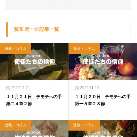
賀来 周一の記事一覧
連載・コラム
連載・コラム
2022.11.21
2022.11.20
１１月２１日 テモテへの手
１１月２０日 テモテへの手
紙二４章２節
紙一５章２３節
連載・コラム
連載・コラム