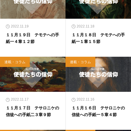
2022.11.19
2022.11.18
１１月１９日 テモテへの手
１１月１８日 テモテへの手
紙一４章１２節
紙一１章１５節
連載・コラム
連載・コラム
2022.11.17
2022.11.16
１１月１７日 テサロニケの
１１月１６日 テサロニケの
信徒への手紙二３章９節
信徒への手紙一５章４節