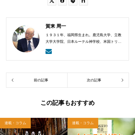


賀来 周一
１９３１年、福岡県生まれ。鹿児島大学、立教
大学大学院、日本ルーテル神学校、米国トリニ
ティー・ルーテル神学校卒業。日本福音ルーテ
ル教会牧師として、京都賀茂川、東京、札幌、
武蔵野教会を牧会。その後、ルーテル学院大学
教授を経て、現在、キリスト教カウンセリング
センター理事長。
前の記事
次の記事
この記事もおすすめ
連載・コラム
連載・コラム