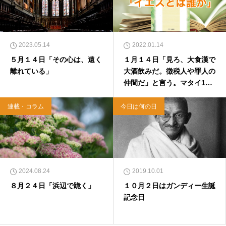
2023.05.14
2022.01.14
５月１４日「その心は、遠く
１月１４日「見ろ、大食漢で
離れている」
大酒飲みだ。徴税人や罪人の
仲間だ」と言う。マタイ11
章19節
連載・コラム
今日は何の日
2024.08.24
2019.10.01
８月２４日「浜辺で跪く」
１０月２日はガンディー生誕
記念日