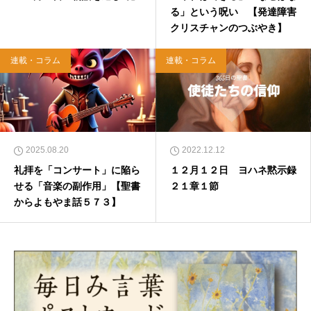
る」という呪い 【発達障害
クリスチャンのつぶやき】
連載・コラム
連載・コラム
2025.08.20
2022.12.12
礼拝を「コンサート」に陥ら
１２月１２日 ヨハネ黙示録
せる「音楽の副作用」【聖書
２１章１節
からよもやま話５７３】