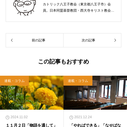
カトリック八王子教会（東京都八王子市）会
員。日本同盟基督教団・西大寺キリスト教会
（岡山市）で受洗。１９６５年、兵庫県生ま
れ。関西学院大学社会学部卒業。９０年代、い
のちのことば社で「いのちのことば」「百万人
の福音」の編集責任者を務め、新教出版社を経
前の記事
次の記事
て、雜賀編集工房として独立。
この記事もおすすめ
連載・コラム
連載・コラム
2024.11.02
2021.12.24
１１月２日「物語を通して」
「やればできる」「なせばな