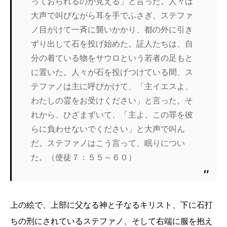
っておられるのが見える」と言った。人々は
大声で叫びながら耳を手でふさぎ、ステファ
ノ目がけて一斉に襲いかかり、都の外に引き
ずり出して石を投げ始めた。証人たちは、自
分の着ている物をサウロという若者の足もと
に置いた。人々が石を投げつけている間、ス
テファノは主に呼びかけて、「主イエスよ、
わたしの霊をお受けください」と言った。そ
れから、ひざまずいて、「主よ、この罪を彼
らに負わせないでください」と大声で叫ん
だ。ステファノはこう言って、眠りについ
た。（使徒７：５５～６０）
上の絵で、上部に父なる神と子なるキリスト、下に石打
ちの刑にされているステファノ、そして右端に服を抱え