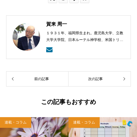
賀来 周一
１９３１年、福岡県生まれ。鹿児島大学、立教
大学大学院、日本ルーテル神学校、米国トリニ
ティー・ルーテル神学校卒業。日本福音ルーテ
ル教会牧師として、京都賀茂川、東京、札幌、
武蔵野教会を牧会。その後、ルーテル学院大学
教授を経て、現在、キリスト教カウンセリング
センター理事長。
前の記事
次の記事
この記事もおすすめ
連載・コラム
連載・コラム