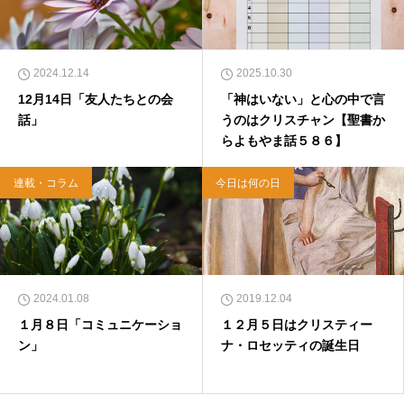
2024.12.14
2025.10.30
12月14日「友人たちとの会
「神はいない」と心の中で言
話」
うのはクリスチャン【聖書か
らよもやま話５８６】
連載・コラム
今日は何の日
2024.01.08
2019.12.04
１月８日「コミュニケーショ
１２月５日はクリスティー
ン」
ナ・ロセッティの誕生日