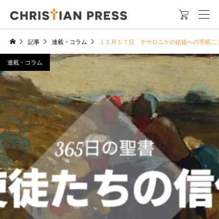

記事
連載・コラム
１１月１７日 テサロニケの信徒への手紙二
連載・コラム