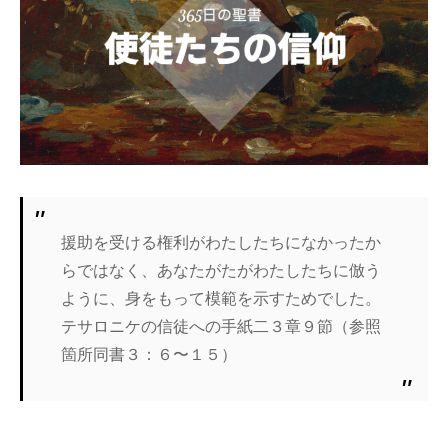
援助を受ける権利がわたしたちになかったか
らではなく、あなたがたがわたしたちに倣う
ように、身をもって模範を示すためでした。
テサロニケの信徒への手紙二３章９節（参照
箇所同書３：６〜１５）