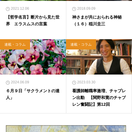
2021.12.06
2018.09.09
【哲学名言】断片から見た世
神さまが共におられる神秘
界 エラスムスの言葉
（１６）稲川圭三
連載・コラム
連載・コラム
2024.06.09
2023.03.30
６月９日「サクラメントの達
看護師離職率激増、チャプレ
人」
ン出動 【関野和寛のチャプ
レン奮闘記】第12回