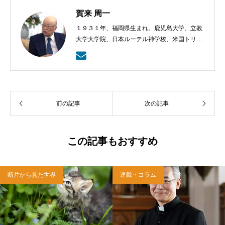
賀来 周一
１９３１年、福岡県生まれ。鹿児島大学、立教
大学大学院、日本ルーテル神学校、米国トリニ
ティー・ルーテル神学校卒業。日本福音ルーテ
ル教会牧師として、京都賀茂川、東京、札幌、
武蔵野教会を牧会。その後、ルーテル学院大学
教授を経て、現在、キリスト教カウンセリング
センター理事長。
前の記事
次の記事
この記事もおすすめ
断片から見た世界
連載・コラム