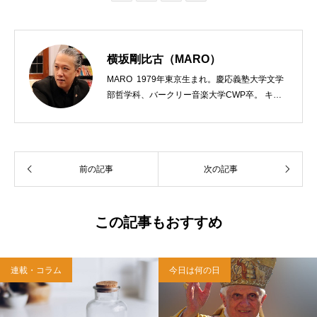
横坂剛比古（MARO）
MARO 1979年東京生まれ。慶応義塾大学文学
部哲学科、バークリー音楽大学CWP卒。 キリ
スト教会をはじめ、お寺や神社のサポートも行
う宗教法人専門の行政書士。2020年7月よりク
リスチャンプレスのディレクターに。 10万人
以上のフォロワーがいるツイッターアカウント
前の記事
次の記事
「上馬キリスト教会（@kamiumach）」の運営
を行う「まじめ担当」。 著書に『聖書を読んだ
ら哲学がわかった 〜キリスト教で解きあかす
西洋哲学超入門〜』（日本実業出版）、『人生
この記事もおすすめ
に悩んだから聖書に相談してみた』（KADOKA
WA）、『キリスト教って、何なんだ？』（ダ
イヤモンド社）、『世界一ゆるい聖書入門』、
連載・コラム
今日は何の日
『世界一ゆるい聖書教室』（「ふざけ担当」LE
ONとの共著、講談社）などがある。新著<a hr
ef="https://amzn.to/376F9aC">『ふっと心がラ