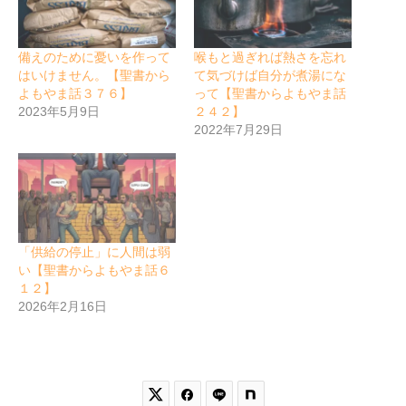
備えのために憂いを作って
喉もと過ぎれば熱さを忘れ
はいけません。【聖書から
て気づけば自分が煮湯にな
よもやま話３７６】
って【聖書からよもやま話
2023年5月9日
２４２】
2022年7月29日
「供給の停止」に人間は弱
い【聖書からよもやま話６
１２】
2026年2月16日

