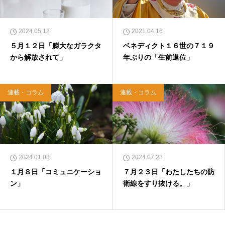
クになる 眠れぬ夜の聖書のことば』（大和書
房）</a>２０２２年３月１５日発売。
2024.05.12
2021.04.16
５月１２日「膨大なガラクタ
ベネディクト１６世の７１９
から解放されて」
年ぶりの「生前退位」
連載・コラム
連載・コラム
2024.01.08
2024.07.23
１月８日「コミュニケーショ
７月２３日「わたしたちの防
ン」
衛線をすり抜ける。」