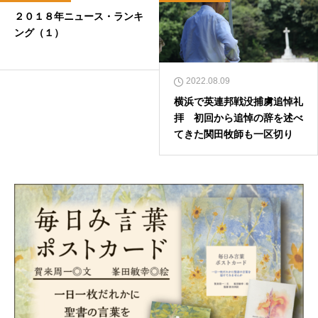
２０１８年ニュース・ランキ
ング（１）
2022.08.09
横浜で英連邦戦没捕虜追悼礼
拝 初回から追悼の辞を述べ
てきた関田牧師も一区切り