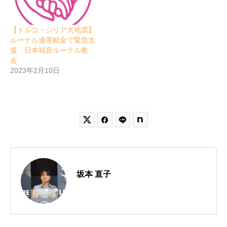
【トルコ・シリア大地震】
ルーテル連帯献金で緊急支
援 日本福音ルーテル教
会
2023年2月10日


坂本 直子