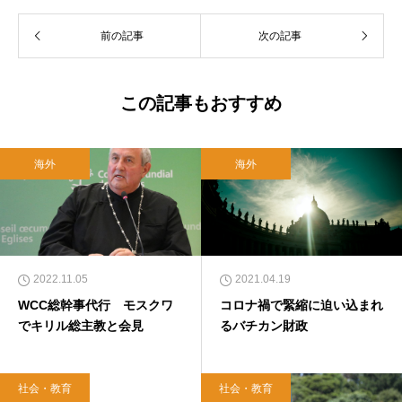
前の記事
次の記事
この記事もおすすめ
海外
海外
2022.11.05
2021.04.19
WCC総幹事代行 モスクワ
コロナ禍で緊縮に迫い込まれ
でキリル総主教と会見
るバチカン財政
社会・教育
社会・教育
2018.12.31