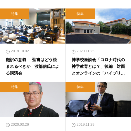
特集
特集
2019.10.02
2020.11.25
翻訳の意義──聖書はどう読
神学校座談会「コロナ時代の
まれるべきか 渡部信氏によ
神学教育とは？」後編 対面
る講演会
とオンラインの「ハイブリッ
ド」主流に 2020年11月21
日
特集
特集
2020.03.26
2019.11.29