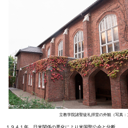
立教学院諸聖徒礼拝堂の外観（写真：
１９４１年、日米関係の悪化により米国聖公会と分断。