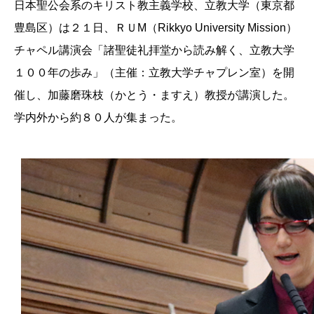
日本聖公会系のキリスト教主義学校、立教大学（東京都
豊島区）は２１日、ＲＵM（Rikkyo University Mission）
チャペル講演会「諸聖徒礼拝堂から読み解く、立教大学
１００年の歩み」（主催：立教大学チャプレン室）を開
催し、加藤磨珠枝（かとう・ますえ）教授が講演した。
学内外から約８０人が集まった。