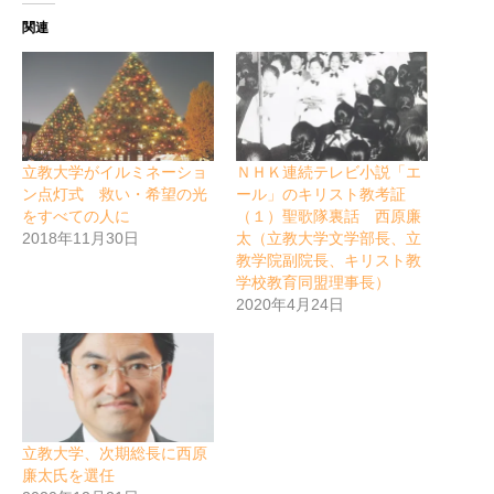
関連
立教大学がイルミネーショ
ＮＨＫ連続テレビ小説「エ
ン点灯式 救い・希望の光
ール」のキリスト教考証
をすべての人に
（１）聖歌隊裏話 西原廉
2018年11月30日
太（立教大学文学部長、立
教学院副院長、キリスト教
学校教育同盟理事長）
2020年4月24日
立教大学、次期総長に西原
廉太氏を選任