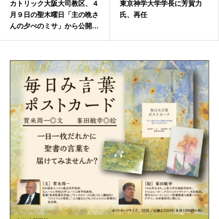
カトリック大阪大司教区、４
東京神学大学学長に芳賀力
月９日の聖木曜日「主の晩さ
氏、再任
んの夕べのミサ」から公開ミ
サを再開