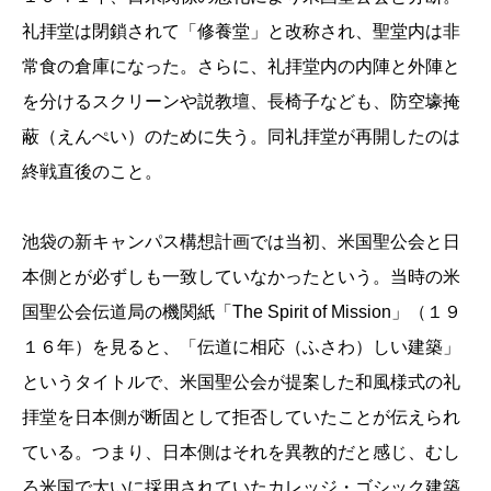
礼拝堂は閉鎖されて「修養堂」と改称され、聖堂内は非
常食の倉庫になった。さらに、礼拝堂内の内陣と外陣と
を分けるスクリーンや説教壇、長椅子なども、防空壕掩
蔽（えんぺい）のために失う。同礼拝堂が再開したのは
終戦直後のこと。
池袋の新キャンパス構想計画では当初、米国聖公会と日
本側とが必ずしも一致していなかったという。当時の米
国聖公会伝道局の機関紙「The Spirit of Mission」（１９
１６年）を見ると、「伝道に相応（ふさわ）しい建築」
というタイトルで、米国聖公会が提案した和風様式の礼
拝堂を日本側が断固として拒否していたことが伝えられ
ている。つまり、日本側はそれを異教的だと感じ、むし
ろ米国で大いに採用されていたカレッジ・ゴシック建築