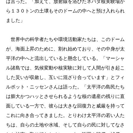
は言った。「加えて、放射線を浴びたネバダ核実験場か
ら１３０トンの土壌もそのドームの中へと預け入れられ
ました」
世界中の科学者たちや環境活動家たちは、このドーム
が、海面上昇のために、割れ始めており、その中身が太
平洋の中へと流出していると懸念している。「マーシャ
ル諸島では、気候変動や核実験に対して人間が引き起こ
した災いが収斂し、互いに混ざり合っています」とフィ
ルポット・ニッセンさんは語った。「太平洋の島民たち
は膨大かつハッとさせられるような核の遺産の残りに直
面している一方で、彼らは大きな回復力と威厳を持って
これに向き合ってきました。とりわけ太平洋の若い人た
ちは、自らの土地や水域、そして自らの民に対してなさ