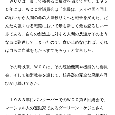
ＷＣＣは一貫して核兵器に反対を唱えてきた。１９５
０年には、ＷＣＣ常議員会は「水爆は、人々や国々同士
の戦いから人間の命の大量殺りくへと戦争を変えた、だ
んだん強くなる戦闘において最も新しく最も恐ろしい一
歩である。自らの創造主に対する人間の反逆がそのよう
な点に到達してしまったので、食い止めなければ、それ
は自らに自滅をもたらすであろう」と宣言した。
その時以来、ＷＣＣは、その統治機関や機能的な委員
会、そして加盟教会を通じて、核兵器の完全な廃絶を呼
びかけ続けてきた。
１９８３年にバンクーバーでのＷＣＣ第６回総会で、
マーシャル人の運動家であるダーリーン・ケジュさん