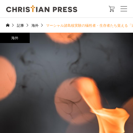

記事
海外
マーシャル諸島核実験の犠牲者・生存者たち覚える「追
海外