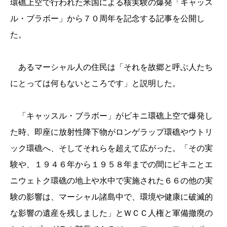
環礁上空で行われた米国による核実験の爆発「キャッス
ル・ブラボー」から７０周年を記念する記事を公開し
た。
あるマーシャル人の住民は「それを故郷と呼ぶ人たち
にとっては何もないところです」と説明した。
「キャッスル・ブラボー」がビキニ環礁上空で爆発し
た時、即座に放射性降下物がロンゲラップ環礁やウトリ
ック環礁へ、そしてそれらを超えて広がった。「その実
験や、１９４６年から１９５８年までの間にビキニとエ
ニウェトク環礁の地上や水中で実施された６６の他の実
験の影響は、マーシャル諸島中で、環境や健康に破滅的
な影響の遺産を残しました」とＷＣＣ人権と軍備撤廃の