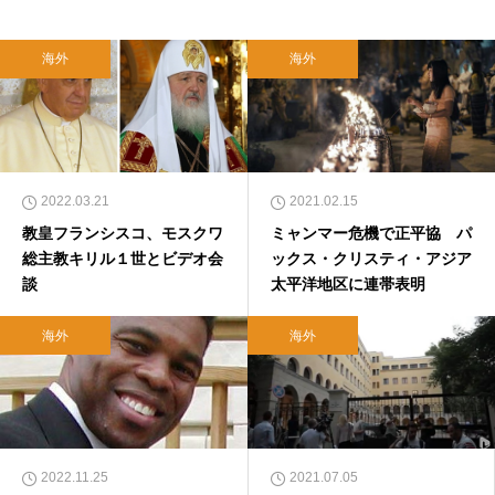
海外
海外
2022.03.21
2021.02.15
教皇フランシスコ、モスクワ
ミャンマー危機で正平協 パ
総主教キリル１世とビデオ会
ックス・クリスティ・アジア
談
太平洋地区に連帯表明
海外
海外
2022.11.25
2021.07.05