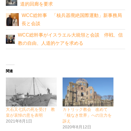
道的回廊を要求
WCC総幹事 「核兵器廃絶国際運動」新事務局
長と会談
WCC総幹事がイスラエル大統領と会談 停戦、信
教の自由、人道的ケアを求める
関連
大石又七氏の死を受け 教
カトリック教会 改めて
皇が哀悼の意を表明
「核なき世界」への注力を
2021年8月1日
訴え
2020年8月12日