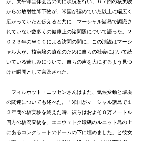
が、太平洋全体会合の間に演説を行い、６７回の核実験
からの放射性降下物が、米国が認めていた以上に幅広く
広がっていたと伝えると共に、マーシャル諸島で認識さ
れていない数多くの健康上の諸問題について語った。２
０２３年のＷＣＣによる訪問の間に、この演説はマーシ
ャル人が、核実験の遺産のために自らの社会において続
いている苦しみについて、自らの声を大にするよう見つ
けた瞬間として言及された。
フィルポット・ニッセンさんはまた、気候変動と環境
の関連についても述べた。「米国がマーシャル諸島で１
２年間の核実験を終えた時、彼らはおよそ８万メートル
四方の核廃棄物を、エニウェトク環礁のルニット島の上
にあるコンクリートのドームの下に埋めました」と彼女