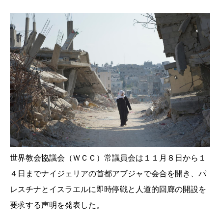
世界教会協議会（ＷＣＣ）常議員会は１１月８日から１
４日までナ
イジェリアの首都アブジャで会合を開き、パ
レスチナとイスラエル
に即時停戦と人道的回廊の開設を
要求する声明を発表した。