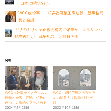
う日本に呼びかけ」
WCC総幹事 「核兵器廃絶国際運動」新事務局
長と会談
ガザのギリシャ正教会構内に爆撃か エルサレム
総主教庁が「戦争犯罪」と非難声明
関連
WCC総幹事がイスラエル大
WCC 即時停戦とガザのた
統領と会談 停戦、信教の
めの緊急人道援助を呼びか
自由、人道的ケアを求める
け
2024年2月26日
2023年10月18日