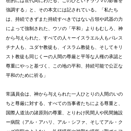
在的には世代間にわたる、このひど
いトラウマの影響を
強調する」と、その本文には記されている。「
私たち
は、持続できずまた持続すべきではない占領や武器の力
によ
って強制された、ウソの「平和」よりもむしろ、
神
から与えられた、すべての人々ーイスラエル人もパレス
チナ人も、
ユダヤ教徒も、イスラム教徒も、そしてキリ
スト教徒も同じくーの
人間の尊厳と平等な人権の承認と
尊重にやっと基づく、
この地の平和、持続可能で公正な
平和のために祈る」
常議員会は、神から与えられた一人ひとりの人間のいの
ちと尊厳に
対する、すべての当事者たちによる尊重と、
国際人道法の諸原則の尊重、とりわけ民間人や民間施設
ー病院（
アル・アハリ、アル・シファ、そしてアル・ク