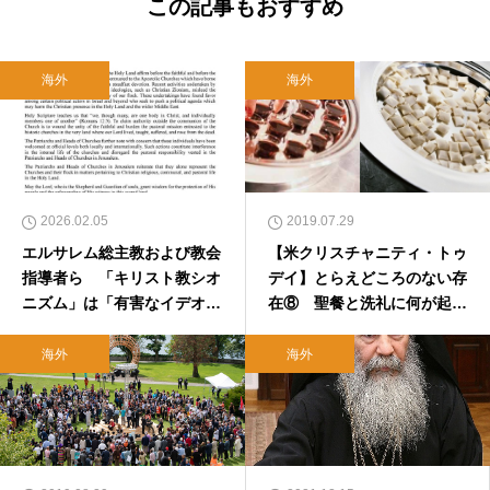
この記事もおすすめ
海外
海外
2026.02.05
2019.07.29
エルサレム総主教および教会
【米クリスチャニティ・トゥ
指導者ら 「キリスト教シオ
デイ】とらえどころのない存
ニズム」は「有害なイデオロ
在⑧ 聖餐と洗礼に何が起き
ギー」と批判
たのか（前編）
海外
海外