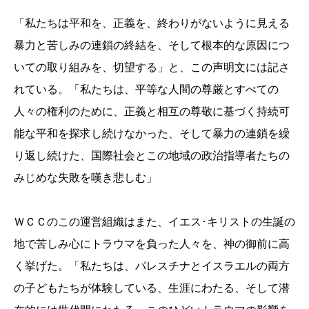
「私たちは平和を、正義を、終わりがないように見える
暴力と苦し
みの連鎖の終結を、そして根本的な原因につ
いての取り組みを、
切望する」と、この声明文には記さ
れている。「私たちは、平等な
人間の尊厳とすべての
人々の権利のために、正義と相互の尊敬に基づ
く持続可
能な平和を探求し続けなかった、そして暴力の連鎖を繰
り
返し続けた、国際社会とこの地域の政治指導者たちの
みじめな失敗
を嘆き悲しむ」
ＷＣＣのこの運営組織はまた、イエス･キリストの生誕の
地で苦し
み心にトラウマを負った人々を、神の御前に高
く挙げた。「
私たちは、パレスチナとイスラエルの両方
の子どもたちが体験して
いる、生涯にわたる、そして潜