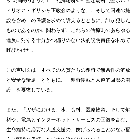
ッズ病院のような）
、礼拝場所や神聖な場所（聖ポルフ
ィリオス・
ギリシャ正教会のような）、そして国連の施
設を含めーの保護を求
めて訴えるとともに、誰が犯した
ものであるのかに関わらず、これ
らの諸原則のあらゆる
違反に対する十分かつ偏りのない法的説明責
任を求めて
呼びかけた。
この声明文は「すべての人質たちの即時で無条件の解放
と安全な帰還
」とともに、「即時停戦と人道的回廊の開
設」を要求している。
また、「ガザにおける、水、食料、医療物資、そして燃
料や、電気とインターネット・サービスの回復を含む、
生命維持に
必要な人道支援の、妨げられることのない配