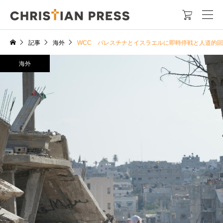

記事
海外
WCC パレスチナとイスラエルに即時停戦と人道的
海外