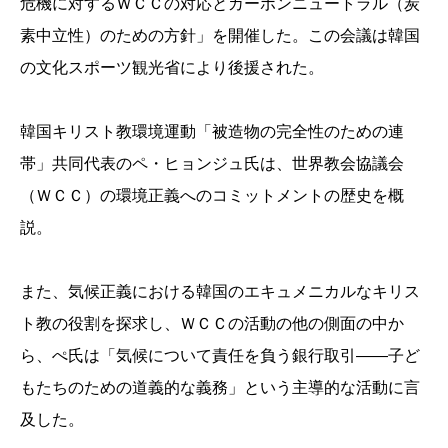
危機に対するＷＣＣの対応とカーボンニュートラル（炭
素中立性）のための方針」を開催した。この会議は韓国
の文化スポーツ観光省により後援された。
韓国キリスト教環境運動「被造物の完全性のための連
帯」共同代表のペ・ヒョンジュ氏は、世界教会協議会
（ＷＣＣ）の環境正義へのコミットメントの歴史を概
説。
また、気候正義における韓国のエキュメニカルなキリス
ト教の役割を探求し、ＷＣＣの活動の他の側面の中か
ら、ぺ氏は「気候について責任を負う銀行取引――子ど
もたちのための道義的な義務」という主導的な活動に言
及した。