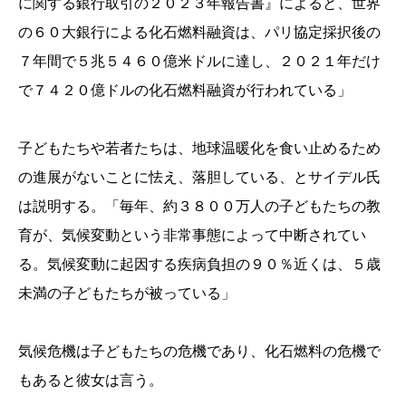
に関する銀行取引の２０２３年報告書』によると、世界
の６０大銀行による化石燃料融資は、パリ協定採択後の
７年間で５兆５４６０億米ドルに達し、２０２１年だけ
で７４２０億ドルの化石燃料融資が行われている」
子どもたちや若者たちは、地球温暖化を食い止めるため
の進展がないことに怯え、落胆している、とサイデル氏
は説明する。「毎年、約３８００万人の子どもたちの教
育が、気候変動という非常事態によって中断されてい
る。気候変動に起因する疾病負担の９０％近くは、５歳
未満の子どもたちが被っている」
気候危機は子どもたちの危機であり、化石燃料の危機で
もあると彼女は言う。