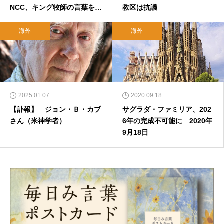
NCC、キング牧師の言葉を引
教区は抗議
用
海外
海外
2025.01.07
2020.09.18
【訃報】 ジョン・Ｂ・カブ
サグラダ・ファミリア、202
さん（米神学者）
6年の完成不可能に 2020年
9月18日