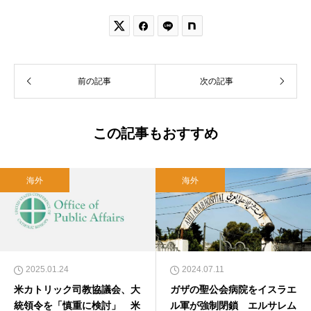


前の記事
次の記事
この記事もおすすめ
海外
海外
2025.01.24
2024.07.11
米カトリック司教協議会、大
ガザの聖公会病院をイスラエ
統領令を「慎重に検討」 米
ル軍が強制閉鎖 エルサレム