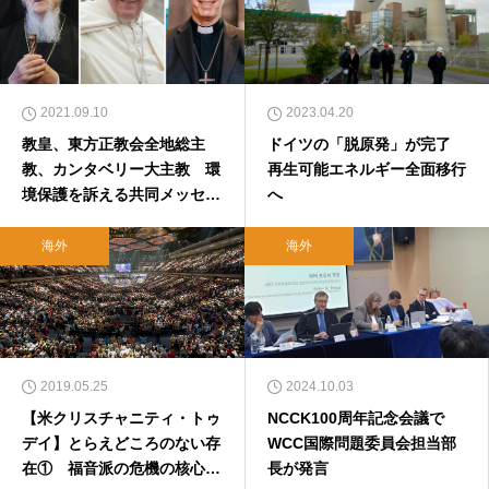
2021.09.10
2023.04.20
教皇、東方正教会全地総主
ドイツの「脱原発」が完了
教、カンタベリー大主教 環
再生可能エネルギー全面移行
境保護を訴える共同メッセー
へ
ジ
海外
海外
2019.05.25
2024.10.03
【米クリスチャニティ・トゥ
NCCK100周年記念会議で
デイ】とらえどころのない存
WCC国際問題委員会担当部
在① 福音派の危機の核心
長が発言