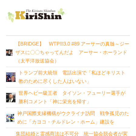
【BRIDGE】 WTP!!!3.0 #89 アーサーの真髄～ジー
ザスに〇〇ちゃってんだよ アーサー・ホーランド
（太平洋放送協会）
トランプ前大統領 電話出演で「私ほどキリスト
教のために尽くした人はいない」
世界ヘビー級王者 タイソン・フューリー選手が
勝利コメント「神に栄光を帰す」
神戸国際支縁機構がウクライナ訪問 戦争孤児のた
めに「カヨコ・チルドレン・ホーム」建設を
集団結婚と霊感商法は不可分 統一協会脱会者が実