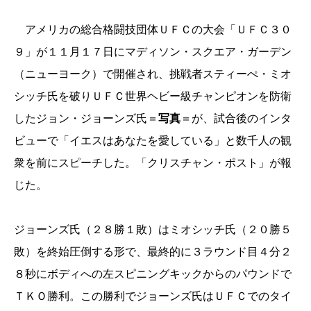
アメリカの総合格闘技団体ＵＦＣの大会「ＵＦＣ３０
９」が１１月１７日にマディソン・スクエア・ガーデン
（ニューヨーク）で開催され、挑戦者スティーぺ・ミオ
シッチ氏を破りＵＦＣ世界ヘビー級チャンピオンを防衛
したジョン・ジョーンズ氏＝
写真
＝が、試合後のインタ
ビューで「イエスはあなたを愛している」と数千人の観
衆を前にスピーチした。「クリスチャン・ポスト」が報
じた。
ジョーンズ氏（２８勝１敗）はミオシッチ氏（２０勝５
敗）を終始圧倒する形で、最終的に３ラウンド目４分２
８秒にボディへの左スピニングキックからのパウンドで
ＴＫＯ勝利。この勝利でジョーンズ氏はＵＦＣでのタイ