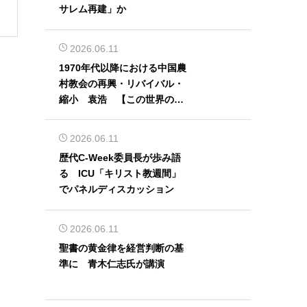
サレム再建」か
2026.06.11
1970年代以降における中国農
村教会の再興・リバイバル・
縮小 袁浩 【この世界の片
隅から】
2026.06.11
歴代C-Week委員長が歩み語
る ICU「キリスト教週間」
でパネルディスカッション
2026.06.11
聖書の黄金律を経営判断の基
準に 青木仁志氏が講演