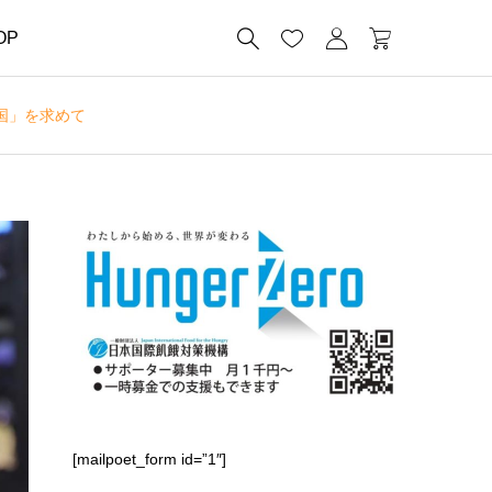




OP
国」を求めて
[mailpoet_form id=”1″]