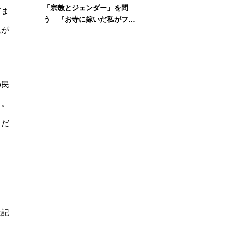
「宗教とジェンダー」を問
ぎま
う 『お寺に嫁いだ私がフェ
民が
ミニズムに出会って考えたこ
と』刊行記念イベント
の民
る。
くだ
は記