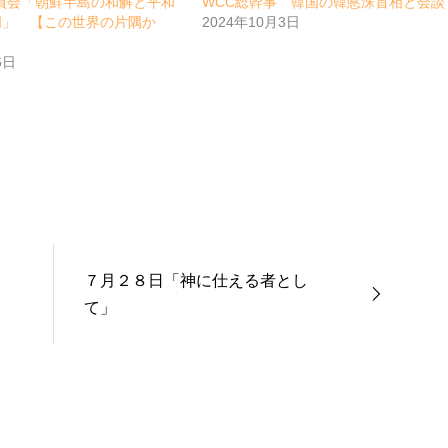
員会「朝鮮半島の和解と平和
WCC総幹事 韓国の韓悳洙首相と会談
明」 【この世界の片隅か
2024年10月3日
6日
７月２８日「神に仕える者とし
て」