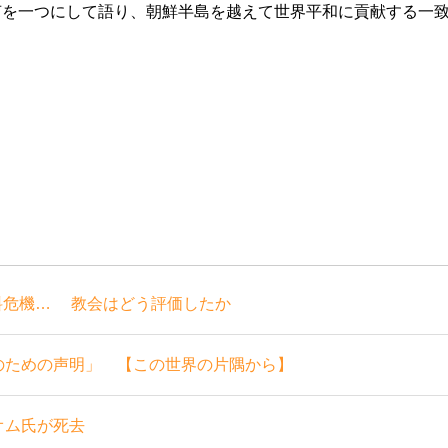
声を一つにして語り、朝鮮半島を越
えて世界平和に貢献する一
料危機… 教会はどう評価したか
のための声明」 【この世界の片隅から】
オム氏が死去