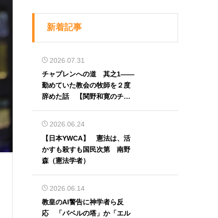
新着記事
2026.07.31
チャプレンへの道 其之1――
勤めていた教会の牧師を２度
辞めた話 【関野和寛のチャ
プレン奮闘記】第32回
2026.06.24
【日本YWCA】 憲法は、活
かすも殺すも国民次第 南野
森（憲法学者）
2026.06.14
教皇のAI警告に神学者ら反
応 「バベルの塔」か「エル