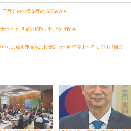
 「正教会内の溝を埋める試みから」
分断された世界の和解」呼びかけ閉幕
発からの放射能廃水の投棄計画を即時停止するよう呼び掛け