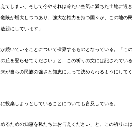
絶えてしまい、そ
して今やそれは冷たい空気に満ちた土地に過
の危険が増大しつつあり、
強大な権力を持つ国々が、この地の
い放題にしています」
種が続いているこ
とについて省察するものとなっている。「こ
和の丘を登らせてください」と、こ
の祈りの文には記されてい
未来が自らの民族の強さと知恵によって決められるよ
うにして
洋に投棄しようと
していることについても言及している。
止めるための知恵
を私たちにお与えください」と、この祈りに