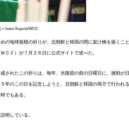
＝Ivars Kupcis/WCC
ための地球規模の
祈りが、北朝鮮と韓国の間に架け橋を築くこ
（ＷＣＣ）が７月２６日に公式サイ
トで述べた。
作成されたこの祈
りは、毎年、光復節の前の日曜日に、挑戦が
４５年のこの日を記念しようと、
北朝鮮と韓国の両方で行われ
た時でもある。
と説明している。