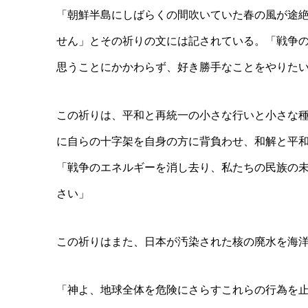
「朝鮮半島にしばらくの間吹いていた春の風が途
せん」とその祈り
の文には記されている。「戦争
思うことにかかわらず、好
き勝手なことをやりた
この祈りは、平和と再統一の小さな行いと小さな
に自らの十字架を
自身の方に背負わせ、和解と平
「戦争のエネルギーを消し去り、私
たちの民族の
さい」
この祈りはまた、日本が汚染された核の廃水を海
「神よ、地球全体を危険にさらすこれらの行為を