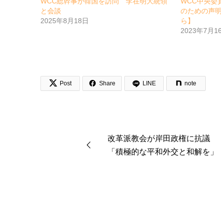
WCC総幹事が韓国を訪問 李在明大統領
WCC中央委
と会談
のための声
2025年8月18日
ら】
2023年7月1


Post
Share
LINE
note
改革派教会が岸田政権に抗議
「積極的な平和外交と和解を」