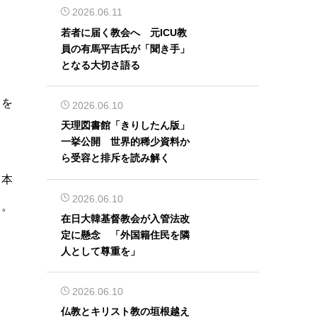
2026.06.11
若者に届く教会へ 元ICU教
員の有馬平吉氏が「聞き手」
となる大切さ語る
とを
2026.06.10
天理図書館「きりしたん版」
一挙公開 世界的稀少資料か
ら受容と排斥を読み解く
日本
2026.06.10
る。
在日大韓基督教会が入管法改
定に懸念 「外国籍住民を隣
人として尊重を」
2026.06.10
仏教とキリスト教の垣根越え