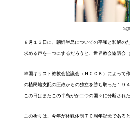
写真
８月１３日に、朝鮮半島についての平和と和解の
求める声を一つに
するだろうと、世界教会協議会
韓国キリスト教教会協議会（ＮＣＣＫ）によって
の植民地支配の圧
政からの独立を勝ち取った１９
この日はまたこの半島がが二つの
国々に分断され
この祈りは、今年が休戦体制７０周年記念である