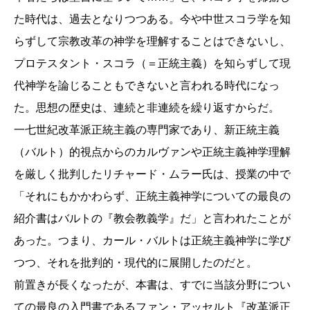
た時代は、過去となりつつある。今や中世スコラ学を知
らずして宗教改革の神学を理解することはできないし、
プロテスタント・スコラ（＝正統主義）を知らずして現
代神学を論じることもできないと言われる時代になっ
た。思想の歴史は、連続と非連続を繰り返すからだ。
一七世紀改革派正統主義の専門家であり、新正統主義
（バルト）的視点からのカルヴァンや正統主義神学理解
を厳しく批判したリチャード・ムラー氏は、授業の中で
「それにもかかわらず、正統主義神学についての最良の
紹介書はバルトの『教会教義学』だ」と言われたことが
あった。つまり、カール・バルトは正統主義神学に学び
つつ、それを批判的・現代的に展開したのだと。
前置きが長くなったが、本書は、すでに当該分野につい
ての最良の入門書であるファン・アッセルト『改革派正