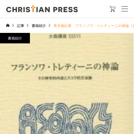

記事
書籍紹介
青木義紀著 フランソワ・トレティーニの神論（吉
書籍紹介