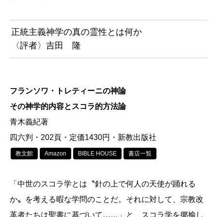
正統主義神学の真の霊性とは何か
〈評者〉吉田 隆
フランソワ・トレティーニの神論
その神学的内容とスコラ的方法論
青木義紀著
四六判・202頁・定価1430円・新教出版社
教文館
Amazon
BIBLE HOUSE
書店一覧
「中世のスコラ学とは〝針の上で何人の天使が踊れる
か〟を考える暇な学問のことだ。それに対して、宗教改
革者たちは聖書に基づいて……」と、スコラ学を揶揄し