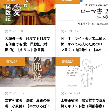
2022.03.06
2023.07.28
大頭眞一著 何度でも何度で
Ｎ・Ｔ・ライト著／岩上敬人
も何度でも 愛 民数記（徳
訳 すべての人のためのロー
田 信）【キリスト教書書
マ書２（山口希生）【本のひ
評・本のひろば.com】
ろば.com】
書籍紹介
書籍紹介
2023.08.12
2024.06.21
吉村和雄著 説教 最後の晩
土橋茂樹著 教父哲学で読み
餐（小泉健）【本のひろば.c
解くキリスト教（阿部善彦）