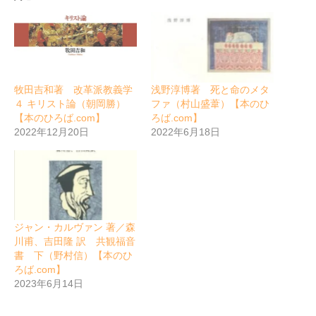
牧田吉和著 改革派教義学
浅野淳博著 死と命のメタ
４ キリスト論（朝岡勝）
ファ（村山盛葦）【本のひ
【本のひろば.com】
ろば.com】
2022年12月20日
2022年6月18日
ジャン・カルヴァン 著／森
川甫、吉田隆 訳 共観福音
書 下（野村信）【本のひ
ろば.com】
2023年6月14日