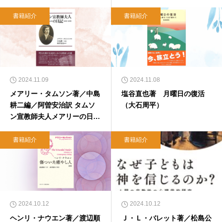
書籍紹介
書籍紹介
2024.11.09
2024.11.08
メアリー・タムソン著／中島
塩谷直也著 月曜日の復活
耕二編／阿曽安治訳 タムソ
（大石周平）
ン宣教師夫人メアリーの日記
（小檜山ルイ）
書籍紹介
書籍紹介
2024.10.12
2024.10.12
ヘンリ・ナウエン著／渡辺順
Ｊ・Ｌ・バレット著／松島公