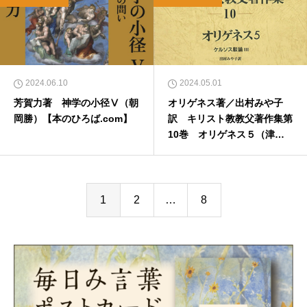
2024.06.10
2024.05.01
芳賀力著 神学の小径Ⅴ（朝
オリゲネス著／出村みや子
岡勝）【本のひろば.com】
訳 キリスト教教父著作集第
10巻 オリゲネス５（津田
謙治）【本のひろば.com】
1
2
…
8