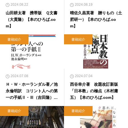
2024.08.22
2024.08.19
山田耕太著 携帯版 Ｑ文書
晴佐久昌英著 贈りもの（土
（大貫隆）【本のひろば.co
肥研一）【本のひろば.co
m】
m】
書籍紹介
書籍紹介
2024.07.08
2024.07.04
Ｈ・Ｗ・ホーランダル著／池
西谷幸介著 改題改訂新版
永倫明訳 コリント人への第
「日本教」の極点（木村庸
一の手紙Ⅱ・Ⅲ（吉田隆）
五）【本のひろば.com】
【本のひろば.com】
書籍紹介
書籍紹介