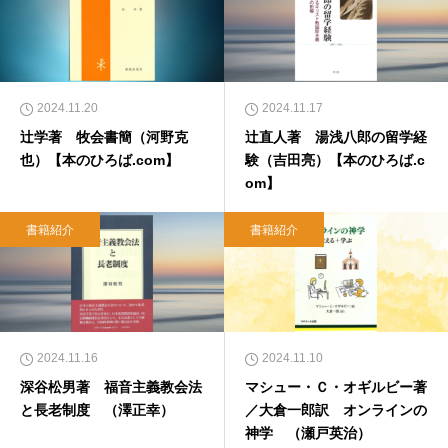
2024.11.20
2024.11.17
辻学著 牧会書簡（河野克
辻直人著 湯浅八郎の留学経
也）【本のひろば.com】
験（吉田亮）【本のひろば.c
om】
書籍紹介
書籍紹介
2024.11.16
2024.11.10
深谷松男著 福音主義教会法
マシュー・Ｃ・オギルビー著
と長老制度 （澤正幸）
／大倉一郎訳 オンラインの
神学 （瀬戸英治）