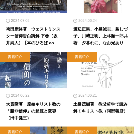
2024.07.02
2024.06.24
袴田康裕著 ウェストミンス
渡辺正男、小島誠志、島しづ
ター信仰告白講解 下巻（坂
子、川﨑正明、上林順一郎共
井純人）【本のひろば.co
著 夕暮れに、なお光あり。
m】
（三吉信彦）
書籍紹介
書籍紹介
2024.06.22
2024.06.21
大貫隆著 原始キリスト教の
土橋茂樹著 教父哲学で読み
「贖罪信仰」の起源と変容
解くキリスト教（阿部善彦）
（田中健三）
書籍紹介
書籍紹介