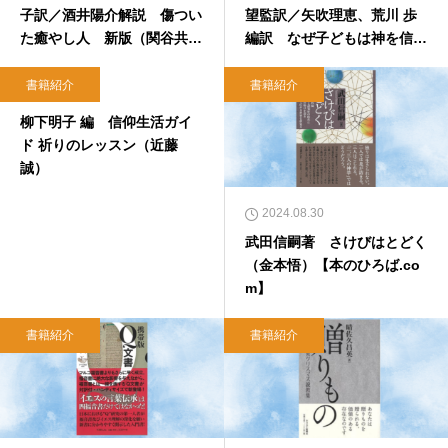
子訳／酒井陽介解説 傷つい
望監訳／矢吹理恵、荒川 歩
た癒やし人 新版（関谷共
編訳 なぜ子どもは神を信じ
美）【本のひろば.com】
るのか？（芦名定道）【本の
ひろば.com】
書籍紹介
書籍紹介
2024.10.11
柳下明子 編 信仰生活ガイ
ド 祈りのレッスン（近藤
誠）
2024.08.30
武田信嗣著 さけびはとどく
（金本悟）【本のひろば.co
m】
書籍紹介
書籍紹介