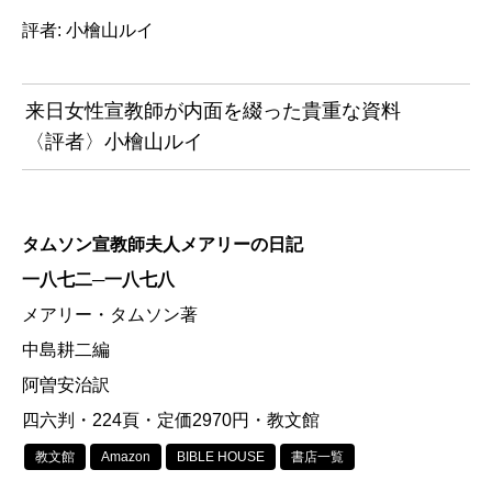
評者: 小檜山ルイ
来日女性宣教師が内面を綴った貴重な資料
〈評者〉小檜山ルイ
タムソン宣教師夫人メアリーの日記
一八七二─一八七八
メアリー・タムソン著
中島耕二編
阿曽安治訳
四六判・224頁・定価2970円・教文館
教文館
Amazon
BIBLE HOUSE
書店一覧