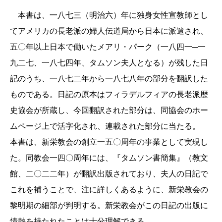
本書は、一八七三（明治六）年に独身女性宣教師とし
てアメリカの長老派の婦人伝道局から日本に派遣され、
五〇年以上日本で働いたメアリ・パーク（一八四一─一
九二七、一八七四年、タムソン夫人となる）が残した日
記のうち、一八七二年から一八七八年の部分を翻訳した
ものである。日記の原本はフィラデルフィアの長老派歴
史協会が所蔵し、今回翻訳された部分は、同協会のホー
ムページ上で活字化され、連載された部分に当たる。
本書は、新栄教会の創立一五〇周年の事業として実現し
た。同教会一四〇周年には、『タムソン書簡集』（教文
館、二〇二二年）が翻訳出版されており、夫人の日記で
これを補うことで、注に詳しくあるように、新栄教会の
黎明期の細部が判明する。新栄教会がこの日記の出版に
情熱を持たれたことは十分理解できる。