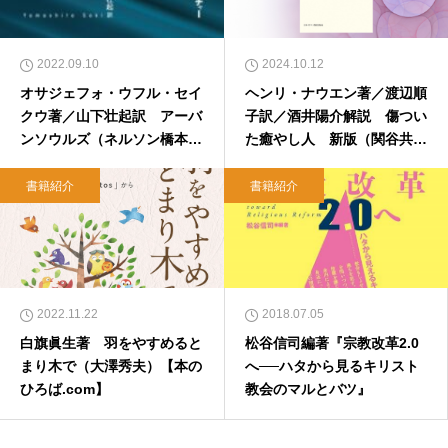
2022.09.10
2024.10.12
オサジェフォ・ウフル・セイ
ヘンリ・ナウエン著／渡辺順
クウ著／山下壮起訳 アーバ
子訳／酒井陽介解説 傷つい
ンソウルズ（ネルソン橋本ジ
た癒やし人 新版（関谷共
ョシュア諒）【本のひろば.c
美）【本のひろば.com】
om】
書籍紹介
書籍紹介
2022.11.22
2018.07.05
白旗眞生著 羽をやすめると
松谷信司編著『宗教改革2.0
まり木で（大澤秀夫）【本の
へ──ハタから見るキリスト
ひろば.com】
教会のマルとバツ』