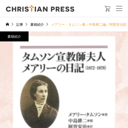

記事
書籍紹介
メアリー・タムソン著／中島耕二編／阿曽安治訳
書籍紹介