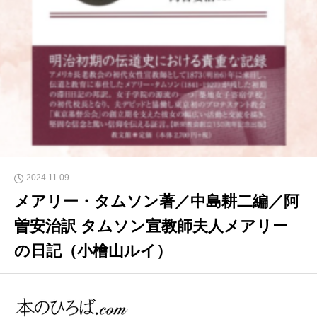
2024.11.09
メアリー・タムソン著／中島耕二編／阿
曽安治訳 タムソン宣教師夫人メアリー
の日記（小檜山ルイ）