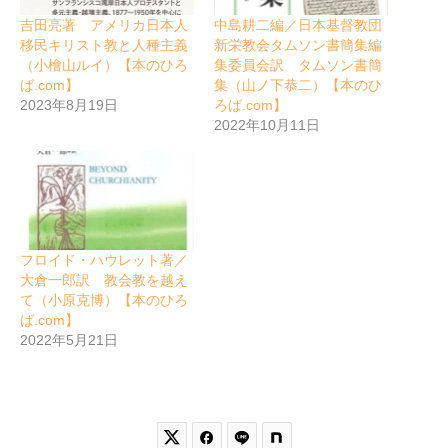
吉田亮著 アメリカ日本人
中島耕二編／日本基督教団
移民キリスト教と人種主義
新栄教会タムソン書簡集編
（小檜山ルイ）【本のひろ
集委員会訳 タムソン書簡
ば.com】
集（山ノ下恭二）【本のひ
2023年8月19日
ろば.com】
2022年10月11日
フロイド・ハウレット著／
大倉一郎訳 教会教を越え
て（小原克博）【本のひろ
ば.com】
2022年5月21日

