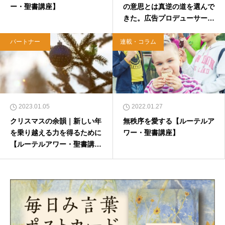
ー・聖書講座】
の意思とは真逆の道を選んで
きた。広告プロデューサー・
落合すみれさん 【たまもの
クラブ】
パートナー
連載・コラム
2023.01.05
2022.01.27
クリスマスの余韻｜新しい年
無秩序を愛する【ルーテルア
を乗り越える力を得るために
ワー・聖書講座】
【ルーテルアワー・聖書講
座】