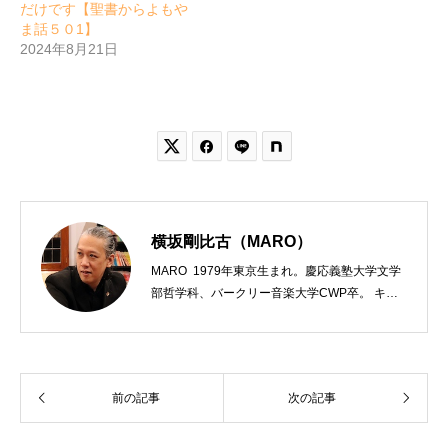
だけです【聖書からよもや
ま話５０1】
2024年8月21日


横坂剛比古（MARO）
MARO 1979年東京生まれ。慶応義塾大学文学
部哲学科、バークリー音楽大学CWP卒。 キリ
スト教会をはじめ、お寺や神社のサポートも行
う宗教法人専門の行政書士。2020年7月よりク
リスチャンプレスのディレクターに。 10万人
以上のフォロワーがいるツイッターアカウント
前の記事
次の記事
「上馬キリスト教会（@kamiumach）」の運営
を行う「まじめ担当」。 著書に『聖書を読んだ
ら哲学がわかった 〜キリスト教で解きあかす