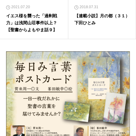
2021.07.20
2018.07.31
イエス様を襲った「過剰戦
【連載小説】月の都（３１）
力」は浅間山荘事件以上？
下田ひとみ
【聖書からよもやま話９】