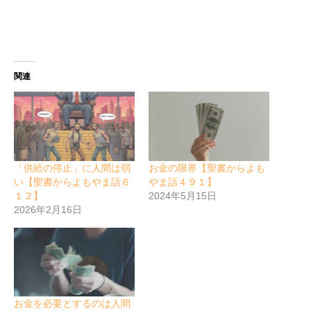
関連
「供給の停止」に人間は弱
お金の限界【聖書からよも
い【聖書からよもやま話６
やま話４９１】
１２】
2024年5月15日
2026年2月16日
お金を必要とするのは人間