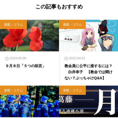
西洋哲学超入門〜』（日本実業出版）、『人生
この記事もおすすめ
に悩んだから聖書に相談してみた』（KADOKA
WA）、『キリスト教って、何なんだ？』（ダ
イヤモンド社）、『世界一ゆるい聖書入門』、
連載・コラム
連載・コラム
『世界一ゆるい聖書教室』（「ふざけ担当」LE
ONとの共著、講談社）などがある。新著<a hr
ef="https://amzn.to/376F9aC">『ふっと心がラ
クになる 眠れぬ夜の聖書のことば』（大和書
房）</a>２０２２年３月１５日発売。
2024.09.08
2022.04.01
９月８日「５つの助言」
教会員に公平に接するには？
白井幸子 【教会では聞け
ない？ぶっちゃけQ&A】
連載・コラム
連載・コラム