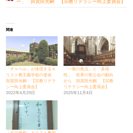
ー」 與賀田光嗣 【宗教リテラシー向上委員会】
関連
「チャペル」が体現するキ
「一致の焦点」と「多様
リスト教主義学校の使命
性」 世界の聖公会の動向
與賀田光嗣 【宗教リテラ
から 與賀田光嗣 【宗教
シー向上委員会】
リテラシー向上委員会】
2022年4月29日
2025年11月4日
「主の平和」キリスト教的