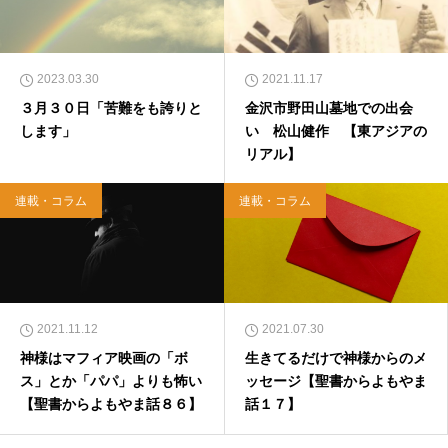
2023.03.30
2021.11.17
３月３０日「苦難をも誇りと
金沢市野田山墓地での出会
します」
い 松山健作 【東アジアの
リアル】
連載・コラム
連載・コラム
2021.11.12
2021.07.30
神様はマフィア映画の「ボ
生きてるだけで神様からのメ
ス」とか「パパ」よりも怖い
ッセージ【聖書からよもやま
【聖書からよもやま話８６】
話１７】