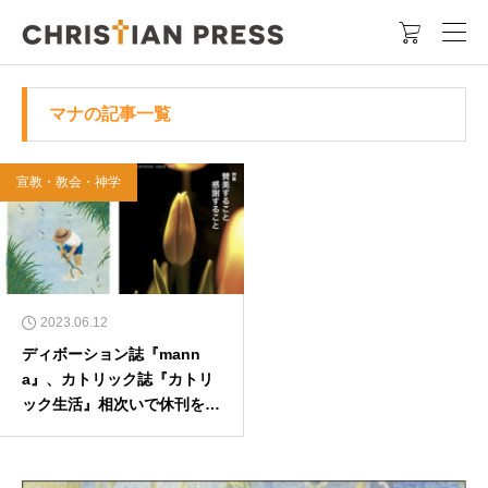

マナの記事一覧
宣教・教会・神学
2023.06.12
ディボーション誌『mann
a』、カトリック誌『カトリ
ック生活』相次いで休刊を発
表