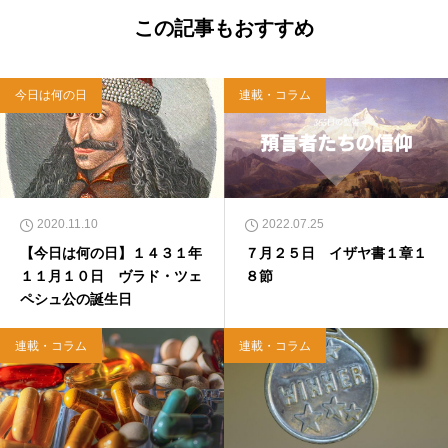
この記事もおすすめ
今日は何の日
連載・コラム
2020.11.10
2022.07.25
【今日は何の日】１４３１年
７月２５日 イザヤ書１章１
１１月１０日 ヴラド・ツェ
８節
ペシュ公の誕生日
連載・コラム
連載・コラム