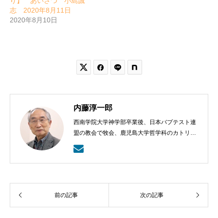
り】 あいさつ 小島誠
志 2020年8月11日
2020年8月10日


内藤淳一郎
西南学院大学神学部卒業後、日本バプテスト連
盟の教会で牧会、鹿児島大学哲学科のカトリッ
クの神学の学びから、鹿児島ラ・サール高校で
も教える。日本バプテスト連盟宣教室主事、日
本バプテスト連盟常務理事を８年間務める。
前の記事
次の記事