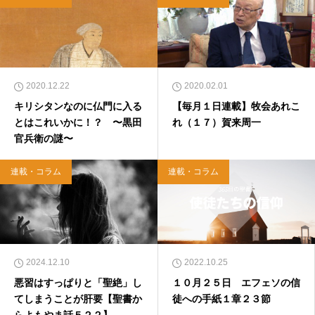
『世界一ゆるい聖書教室』（「ふざけ担当」LE
ONとの共著、講談社）などがある。新著<a hr
ef="https://amzn.to/376F9aC">『ふっと心がラ
クになる 眠れぬ夜の聖書のことば』（大和書
房）</a>２０２２年３月１５日発売。
2020.12.22
2020.02.01
キリシタンなのに仏門に入る
【毎月１日連載】牧会あれこ
とはこれいかに！？ 〜黒田
れ（１７）賀来周一
官兵衛の謎〜
連載・コラム
連載・コラム
2024.12.10
2022.10.25
悪習はすっぱりと「聖絶」し
１０月２５日 エフェソの信
てしまうことが肝要【聖書か
徒への手紙１章２３節
らよもやま話５２２】