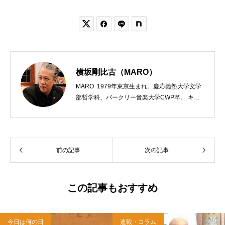


横坂剛比古（MARO）
MARO 1979年東京生まれ。慶応義塾大学文学
部哲学科、バークリー音楽大学CWP卒。 キリ
スト教会をはじめ、お寺や神社のサポートも行
う宗教法人専門の行政書士。2020年7月よりク
リスチャンプレスのディレクターに。 10万人
以上のフォロワーがいるツイッターアカウント
前の記事
次の記事
「上馬キリスト教会（@kamiumach）」の運営
を行う「まじめ担当」。 著書に『聖書を読んだ
ら哲学がわかった 〜キリスト教で解きあかす
西洋哲学超入門〜』（日本実業出版）、『人生
この記事もおすすめ
に悩んだから聖書に相談してみた』（KADOKA
WA）、『キリスト教って、何なんだ？』（ダ
イヤモンド社）、『世界一ゆるい聖書入門』、
今日は何の日
連載・コラム