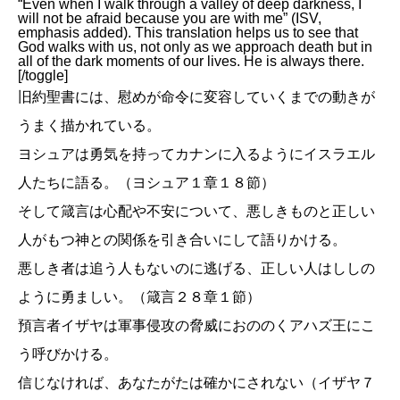
“Even when I walk through a valley of deep darkness, I
will not be afraid because you are with me” (ISV,
emphasis added). This translation helps us to see that
God walks with us, not only as we approach death but in
all of the dark moments of our lives. He is always there.
[/toggle]
旧約聖書には、慰めが命令に変容していくまでの動きが
うまく描かれている。
ヨシュアは勇気を持ってカナンに入るようにイスラエル
人たちに語る。（ヨシュア１章１８節）
そして箴言は心配や不安について、悪しきものと正しい
人がもつ神との関係を引き合いにして語りかける。
悪しき者は追う人もないのに逃げる、正しい人はししの
ように勇ましい。（箴言２８章１節）
預言者イザヤは軍事侵攻の脅威におののくアハズ王にこ
う呼びかける。
信じなければ、あなたがたは確かにされない（イザヤ７