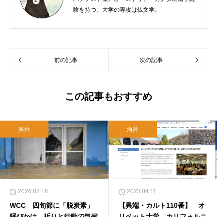
験を持つ。大学の専攻は仏文学。
前の記事
次の記事
この記事もおすすめ
海外
海外
2026.03.16
2023.04.11
WCC 四旬節に「脱炭素」
【異端・カルト110番】 オ
呼びかけ 祈りと行動で気候
リベット大学、カリフォルニ