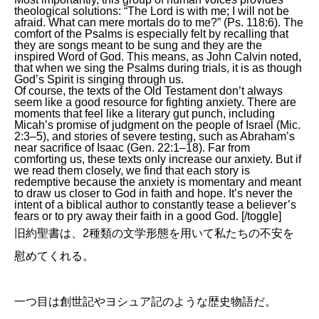
theological solutions: “The Lord is with me; I will not be
afraid. What can mere mortals do to me?” (Ps. 118:6). The
comfort of the Psalms is especially felt by recalling that
they are songs meant to be sung and they are the
inspired Word of God. This means, as John Calvin noted,
that when we sing the Psalms during trials, it is as though
God’s Spirit is singing through us.
Of course, the texts of the Old Testament don’t always
seem like a good resource for fighting anxiety. There are
moments that feel like a literary gut punch, including
Micah’s promise of judgment on the people of Israel (Mic.
2:3–5), and stories of severe testing, such as Abraham’s
near sacrifice of Isaac (Gen. 22:1–18). Far from
comforting us, these texts only increase our anxiety. But if
we read them closely, we find that each story is
redemptive because the anxiety is momentary and meant
to draw us closer to God in faith and hope. It’s never the
intent of a biblical author to constantly tease a believer’s
fears or to pry away their faith in a good God. [/toggle]
旧約聖書は、2種類の文学形態を用いて私たちの不安を
慰めてくれる。
一つ目は創世記やヨシュア記のような歴史物語だ。