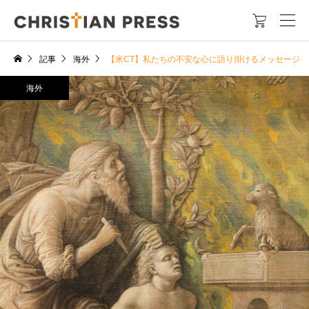

記事
海外
【米CT】私たちの不安な心に語り掛けるメッセージ
海外