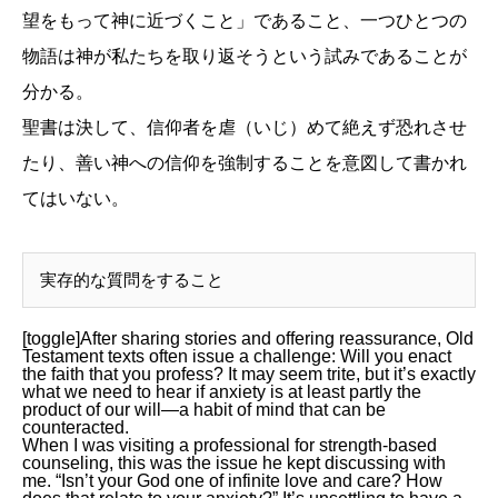
望をもって神に近づくこと」であること、一つひとつの
物語は神が私たちを取り返そうという試みであることが
分かる。
聖書は決して、信仰者を虐（いじ）めて絶えず恐れさせ
たり、善い神への信仰を強制することを意図して書かれ
てはいない。
実存的な質問をすること
[toggle]After sharing stories and offering reassurance, Old
Testament texts often issue a challenge: Will you enact
the faith that you profess? It may seem trite, but it’s exactly
what we need to hear if anxiety is at least partly the
product of our will—a habit of mind that can be
counteracted.
When I was visiting a professional for strength-based
counseling, this was the issue he kept discussing with
me. “Isn’t your God one of infinite love and care? How