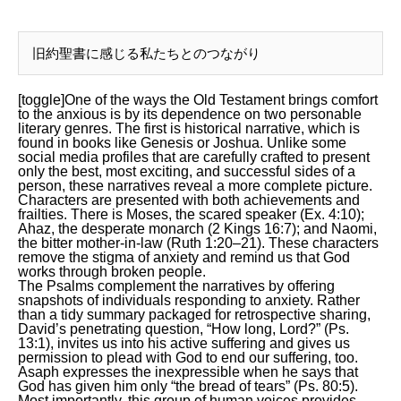
旧約聖書に感じる私たちとのつながり
[toggle]One of the ways the Old Testament brings comfort
to the anxious is by its dependence on two personable
literary genres. The first is historical narrative, which is
found in books like Genesis or Joshua. Unlike some
social media profiles that are carefully crafted to present
only the best, most exciting, and successful sides of a
person, these narratives reveal a more complete picture.
Characters are presented with both achievements and
frailties. There is Moses, the scared speaker (Ex. 4:10);
Ahaz, the desperate monarch (2 Kings 16:7); and Naomi,
the bitter mother-in-law (Ruth 1:20–21). These characters
remove the stigma of anxiety and remind us that God
works through broken people.
The Psalms complement the narratives by offering
snapshots of individuals responding to anxiety. Rather
than a tidy summary packaged for retrospective sharing,
David’s penetrating question, “How long, Lord?” (Ps.
13:1), invites us into his active suffering and gives us
permission to plead with God to end our suffering, too.
Asaph expresses the inexpressible when he says that
God has given him only “the bread of tears” (Ps. 80:5).
Most importantly, this group of human voices provides