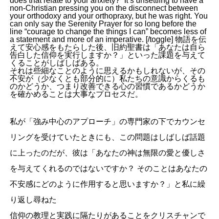
does that relate to your anxiety?” It’s unsettling to have a
non-Christian pressing you on the disconnect between
your orthodoxy and your orthopraxy, but he was right. You
can only say the Serenity Prayer for so long before the
line “courage to change the things I can” becomes less of
a statement and more of an imperative. [/toggle] 物語を伝
えて安心感をもたらした後、旧約聖書は「あなたは自ら
告白した信仰を実行しますか？」といった課題を与えて
くることがしばしばある。
それは些細なことのように思えるかもしれないが、その
不安が（少なくとも部分的に）私たちの意識からくるも
のかどうか、つまり改善できる心の習慣であるかどうか
を確かめることは大事なプロセスだ。
私が「強み中心のアプローチ」の専門家の下でカウンセ
リングを受けていたときにも、この問題はしばしば話題
に上ったのだが、彼は「あなたの神は無限の愛と優しさ
を与えてくれるのではないですか？ そのことはあなたの
不安感にどのように作用すると思いますか？」と私に繰
り返し尋ねた
信仰の教理と実践に隔たりがあることをクリスチャンで