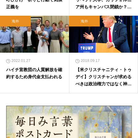
正義を
ア州もキャンパス閉鎖か？
連邦捜査包囲網が迫るなか
中核拠点の教育規制違反を告
海外
海外
発
2022.01.27
2018.09.17
ハイチ宣教団の人質解放を確
【米クリスチャニティ・トゥ
約するため身代金支払われる
デイ】クリスチャンが求める
べきは政治権力ではなく神の
国