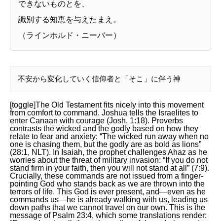
できないものとを、
識別する知恵を与えたまえ。
（ラインホルド・ニーバー）
不安から変化していく信仰者と「そこ」に伴う神
[toggle]The Old Testament fits nicely into this movement
from comfort to command. Joshua tells the Israelites to
enter Canaan with courage (Josh. 1:18). Proverbs
contrasts the wicked and the godly based on how they
relate to fear and anxiety: “The wicked run away when no
one is chasing them, but the godly are as bold as lions”
(28:1, NLT). In Isaiah, the prophet challenges Ahaz as he
worries about the threat of military invasion: “If you do not
stand firm in your faith, then you will not stand at all” (7:9).
Crucially, these commands are not issued from a finger-
pointing God who stands back as we are thrown into the
terrors of life. This God is ever present, and­—even as he
commands us—he is already walking with us, leading us
down paths that we cannot travel on our own. This is the
message of Psalm 23:4, which some translations render: