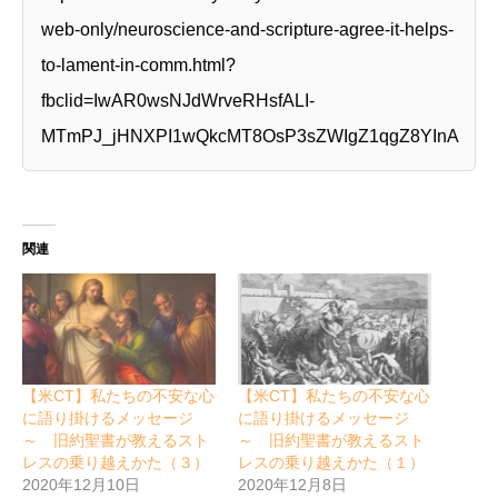
web-only/neuroscience-and-scripture-agree-it-helps-
to-lament-in-comm.html?
fbclid=IwAR0wsNJdWrveRHsfALI-
MTmPJ_jHNXPI1wQkcMT8OsP3sZWIgZ1qgZ8YInA
関連
【米CT】私たちの不安な心
【米CT】私たちの不安な心
に語り掛けるメッセージ
に語り掛けるメッセージ
～ 旧約聖書が教えるスト
～ 旧約聖書が教えるスト
レスの乗り越えかた（３）
レスの乗り越えかた（１）
2020年12月10日
2020年12月8日