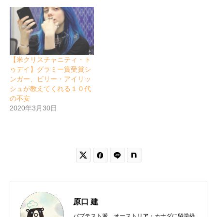
【米クリスチャニティ・ト
ゥデイ】グラミー賞受賞シ
ンガー、ビリー・アイリッ
シュが教えてくれる１０代
の不安
2020年3月30日


原口 建
バプテスト派。オーストリア・カナダに留学経