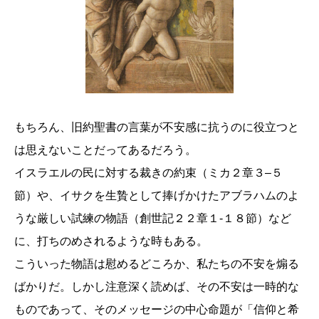
もちろん、旧約聖書の言葉が不安感に抗うのに役立つと
は思えないことだってあるだろう。
イスラエルの民に対する裁きの約束（ミカ２章３–５
節）や、イサクを生贄として捧げかけたアブラハムのよ
うな厳しい試練の物語（創世記２２章１‐１８節）など
に、打ちのめされるような時もある。
こういった物語は慰めるどころか、私たちの不安を煽る
ばかりだ。しかし注意深く読めば、その不安は一時的な
ものであって、そのメッセージの中心命題が「信仰と希