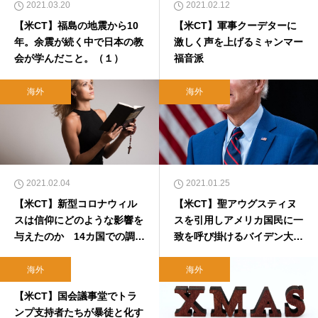
2021.03.20
2021.02.12
【米CT】福島の地震から10
【米CT】軍事クーデターに
年。余震が続く中で日本の教
激しく声を上げるミャンマー
会が学んだこと。（１）
福音派
海外
海外
2021.02.04
2021.01.25
【米CT】新型コロナウィル
【米CT】聖アウグスティヌ
スは信仰にどのような影響を
スを引用しアメリカ国民に一
与えたのか 14カ国での調査
致を呼び掛けるバイデン大統
結果
領
海外
海外
2021.01.08
【米CT】国会議事堂でトラ
ンプ支持者たちが暴徒と化す