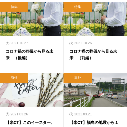
特集
特集
2021.10.27
2021.10.26
コロナ禍の葬儀から見る未
コロナ禍の葬儀から見る未
来 （後編）
来 （前編）
海外
海外
2021.03.26
2021.03.21
【米CT】このイースター、
【米CT】福島の地震から１