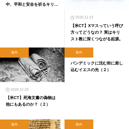
中、平和と安全を祈るキリス
ト教の指導者たち
2020.12.23
【米CT】Xマスっていう呼び
方ってどうなの？ 実はキリ
スト教に深くつながる起源。
海外
海外
2020.12.19
パンデミックに沈む街に差し
込むイエスの光（２）
2020.12.20
【米CT】死海文書の偽物は
他にもあるのか？（２）
海外
海外
2020.12.18