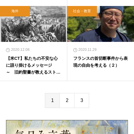
スの乗り越えかた（３）
スの乗り越えかた（２）
海外
社会・教育
2020.12.08
2020.11.29
【米CT】私たちの不安な心
フランスの首切断事件から表
に語り掛けるメッセージ
現の自由を考える（２）
～ 旧約聖書が教えるストレ
スの乗り越えかた（１）
1
2
3