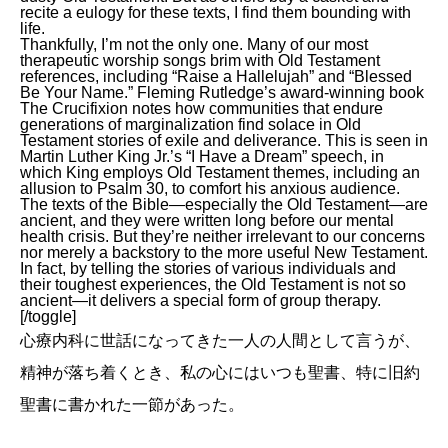
recite a eulogy for these texts, I find them bounding with
life.
Thankfully, I’m not the only one. Many of our most
therapeutic worship songs brim with Old Testament
references, including “Raise a Hallelujah” and “Blessed
Be Your Name.” Fleming Rutledge’s award-winning book
The Crucifixion notes how communities that endure
generations of marginalization find solace in Old
Testament stories of exile and deliverance. This is seen in
Martin Luther King Jr.’s “I Have a Dream” speech, in
which King employs Old Testament themes, including an
allusion to Psalm 30, to comfort his anxious audience.
The texts of the Bible—especially the Old Testament—are
ancient, and they were written long before our mental
health crisis. But they’re neither irrelevant to our concerns
nor merely a backstory to the more useful New Testament.
In fact, by telling the stories of various individuals and
their toughest experiences, the Old Testament is not so
ancient—it delivers a special form of group therapy.
[/toggle]
心療内科に世話になってきた一人の人間として言うが、
精神が落ち着くとき、私の心にはいつも聖書、特に旧約
聖書に書かれた一節があった。