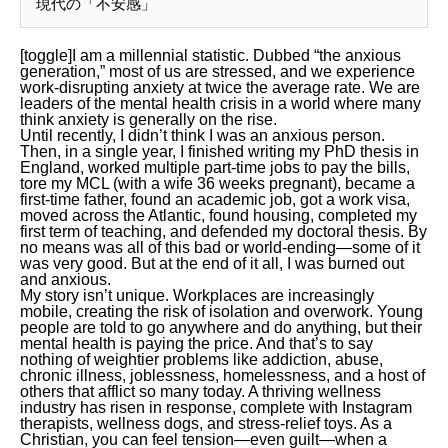
現代の「不安感」
[toggle]I am a millennial statistic. Dubbed “the anxious
generation,” most of us are stressed, and we experience
work-disrupting anxiety at twice the average rate. We are
leaders of the mental health crisis in a world where many
think anxiety is generally on the rise.
Until recently, I didn’t think I was an anxious person.
Then, in a single year, I finished writing my PhD thesis in
England, worked multiple part-time jobs to pay the bills,
tore my MCL (with a wife 36 weeks pregnant), became a
first-time father, found an academic job, got a work visa,
moved across the Atlantic, found housing, completed my
first term of teaching, and defended my doctoral thesis. By
no means was all of this bad or world-ending—some of it
was very good. But at the end of it all, I was burned out
and anxious.
My story isn’t unique. Workplaces are increasingly
mobile, creating the risk of isolation and overwork. Young
people are told to go anywhere and do anything, but their
mental health is paying the price. And that’s to say
nothing of weightier problems like addiction, abuse,
chronic illness, joblessness, homelessness, and a host of
others that afflict so many today. A thriving wellness
industry has risen in response, complete with Instagram
therapists, wellness dogs, and stress-relief toys. As a
Christian, you can feel tension—even guilt—when a