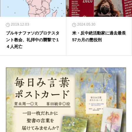
2019.12.03
2024.05.30
ブルキナファソのプロテスタ
米・反中絶活動家に過去最長
ント教会、礼拝中の襲撃で１
57カ月の懲役刑
４人死亡