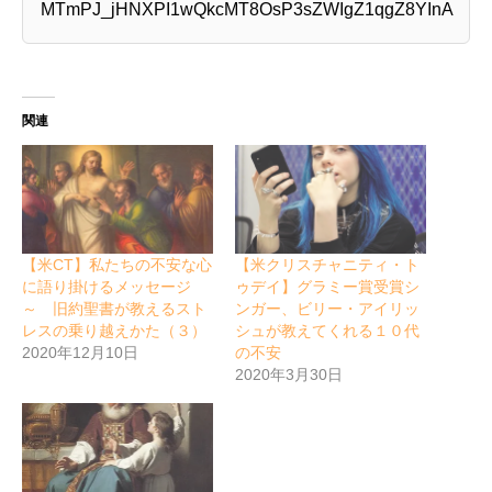
MTmPJ_jHNXPI1wQkcMT8OsP3sZWIgZ1qgZ8YInA
関連
【米CT】私たちの不安な心
【米クリスチャニティ・ト
に語り掛けるメッセージ
ゥデイ】グラミー賞受賞シ
～ 旧約聖書が教えるスト
ンガー、ビリー・アイリッ
レスの乗り越えかた（３）
シュが教えてくれる１０代
2020年12月10日
の不安
2020年3月30日