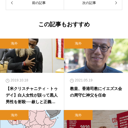
前の記事
次の記事
この記事もおすすめ
海外
海外
2019.10.18
2021.05.19
【米クリスチャニティ・トゥ
教皇、香港司教にイエズス会
デイ】白人女性が誤って黒人
の周守仁神父を任命
男性を射殺──赦しと正義を
考える（対訳）
海外
海外