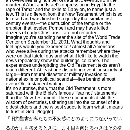
an overwhelming number of traumatic events, from the
murder of Abel and Israel’s oppression in Egypt to the
rape of Tamar and the exile to Babylon, to name just a
few. This is different from the New Testament, which is so
focused and was finished so quickly that similar first-
century events—the destruction of the temple or the
eruption that leveled Pompeii and may have killed
dozens of early Christians—are not recorded.
Imagine you’re standing near the site of the World Trade
Center on September 11, 2001. What thoughts and
feelings would you experience? Almost all Americans
who were alive during the attacks remember where they
were on that fateful day and what it felt like to watch the
news repeatedly show the buildings’ collapse. The
experiences undergirding the Old Testament texts aren’t
much different. At least one disturbing event for society at
large—from natural disaster or military invasion to
national exile or political scandal—lies behind almost
every Old Testament writing.
It’s no surprise, then, that the Old Testament is more
saturated with the Bible’s famous “fear not” statements
than the New Testament. These documents distill the
wisdom of centuries, ushering us into the counsel of the
eldest elders and the wisest sages to learn what it means
to trust in God. [/toggle]
「旧約聖書が私たちの不安感にどのようにつながってい
るのか」を考えるときに、まず目を向けるべきはその構