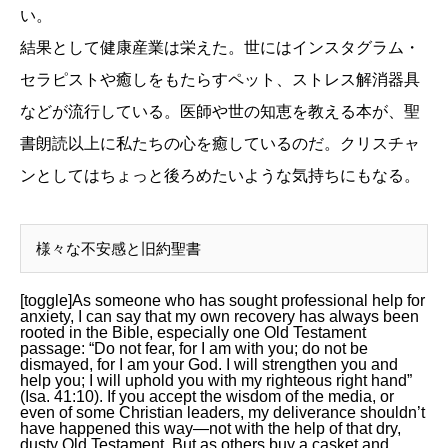
い。
結果として健康産業は栄えた。世にはインスタグラム・
セラピストや癒しをもたらすペット、ストレス解消器具
などが流行している。医師や世の知恵を教える本が、聖
書朗読以上に私たちの心を癒しているのだ。クリスチャ
ンとしてはちょっと後ろめたいような気持ちにもなる。
様々な不安感と旧約聖書
[toggle]As someone who has sought professional help for
anxiety, I can say that my own recovery has always been
rooted in the Bible, especially one Old Testament
passage: “Do not fear, for I am with you; do not be
dismayed, for I am your God. I will strengthen you and
help you; I will uphold you with my righteous right hand”
(Isa. 41:10). If you accept the wisdom of the media, or
even of some Christian leaders, my deliverance shouldn’t
have happened this way—not with the help of that dry,
dusty Old Testament. But as others buy a casket and