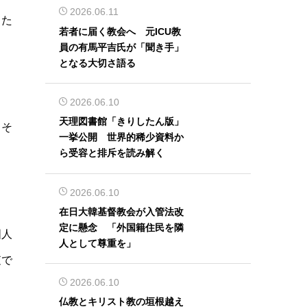
2026.06.11
。た
若者に届く教会へ 元ICU教
員の有馬平吉氏が「聞き手」
となる大切さ語る
2026.06.10
天理図書館「きりしたん版」
、そ
一挙公開 世界的稀少資料か
ら受容と排斥を読み解く
2026.06.10
在日大韓基督教会が入管法改
定に懸念 「外国籍住民を隣
国人
人として尊重を」
査で
2026.06.10
仏教とキリスト教の垣根越え