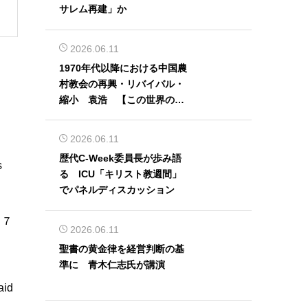
サレム再建」か
2026.06.11
1970年代以降における中国農
村教会の再興・リバイバル・
縮小 袁浩 【この世界の片
隅から】
2026.06.11
歴代C-Week委員長が歩み語
s
る ICU「キリスト教週間」
でパネルディスカッション
、
０７
2026.06.11
聖書の黄金律を経営判断の基
準に 青木仁志氏が講演
aid
.