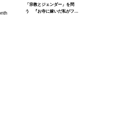
「宗教とジェンダー」を問
う 『お寺に嫁いだ私がフェ
onth
ミニズムに出会って考えたこ
と』刊行記念イベント