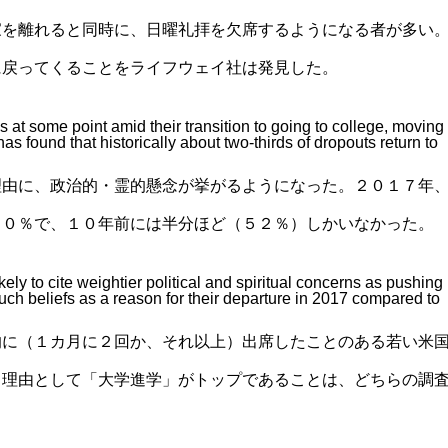
家を離れると同時に、日曜礼拝を欠席するようになる者が多い
に戻ってくることをライフウェイ社は発見した。
at some point amid their transition to going to college, moving
has found that historically about two-thirds of dropouts return to
理由に、政治的・霊的懸念が挙がるようになった。２０１７年
７０％で、１０年前には半分ほど（５２％）しかいなかった。
ely to cite weightier political and spiritual concerns as pushing
uch beliefs as a reason for their departure in 2017 compared to
的に（１カ月に２回か、それ以上）出席したことのある若い米
る理由として「大学進学」がトップであることは、どちらの調