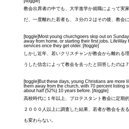
[/toggle]
教会出席者の中でも、大学進学か就職によって実
だ、一度離れた若者も、３分の２はその後、教会
[toggle]Most young churchgoers skip out on Sundays 
away from home, or starting their first jobs. LifeWay 
services once they get older. [/toggle]
しかし近年、若いクリスチャンが教会から離れる
うした信念によって教会を去ったと回答したのは
[toggle]But these days, young Christians are more lik
them away from the church, with 70 percent listing s
about half (52%) 10 years before. [/toggle]
高校時代に１年以上、プロテスタント教会に定期
２０００人以上に調査した結果、若者が教会を去
も変わらない。