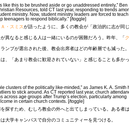
sues like this to be brushed aside or go unaddressed entirely,” Ben
Christian Resources, told CT last year, responding to trends amo
udent ministry. Now, student ministry leaders are forced to teach
 teenagers to respond biblically.” [/toggle]
・Ａ・スミス
が語ったように、多くの教会が「政治的に志が同
ーが異なると感じる人は一緒にいるのが困難だろう。昨年、「
トランプが選出された後、教会出席者はどの年齢層でも減った
ちは、「あまり教会に歓迎されていない」と感じることも多か
e clusters of the politically like-minded,” as James K. A. Smith
outliers to stick around. As CT reported last year, church attenda
 across age groups after Trump’s election, particularly among
lcome in certain church contexts. [/toggle]
間を探すため、むしろ教会の外へと出てしまっている。ある者
者は大学キャンパスで自分のコミュニティーを見つける。