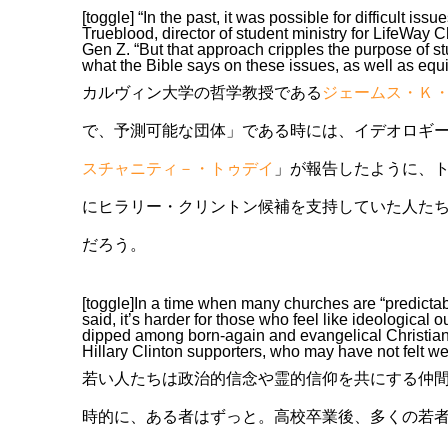
[toggle] “In the past, it was possible for difficult is
Trueblood, director of student ministry for LifeWay 
Gen Z. “But that approach cripples the purpose of st
what the Bible says on these issues, as well as equip
カルヴィン大学の哲学教授である
ジェームス・Ｋ
で、予測可能な団体」である時には、イデオロギ
スチャニティ－・トゥデイ
」が報告したように、
にヒラリー・クリントン候補を支持していた人た
だろう。
[toggle]In a time when many churches are “predictabl
said, it’s harder for those who feel like ideological 
dipped among born-again and evangelical Christians
Hillary Clinton supporters, who may have not felt we
若い人たちは政治的信念や霊的信仰を共にする仲
時的に、ある者はずっと。高校卒業後、多くの若