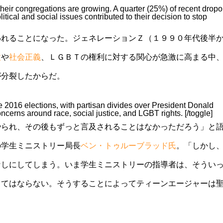
 their congregations are growing. A quarter (25%) of recent dropo
tical and social issues contributed to their decision to stop
われることになった。ジェネレーションＺ（１９９０年代後半
種
や
社会正義
、ＬＧＢＴの権利に対する関心が急激に高まる中
が分裂したからだ。
e 2016 elections, with partisan divides over President Donald
cerns around race, social justice, and LGBT rights. [/toggle]
やられ、その後もずっと言及されることはなかっただろう」と
の学生ミニストリー局長
ベン・トゥルーブラッド氏
。「しかし
なしにしてしまう。いま学生ミニストリーの指導者は、そうい
くてはならない。そうすることによってティーンエージャーは