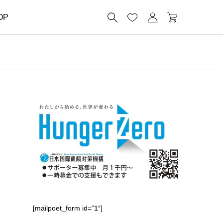




OP
[mailpoet_form id=”1″]