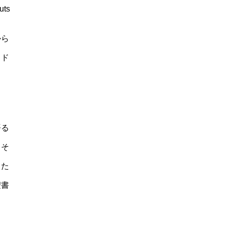
uts
から
、ド
語る
、そ
った
聖書