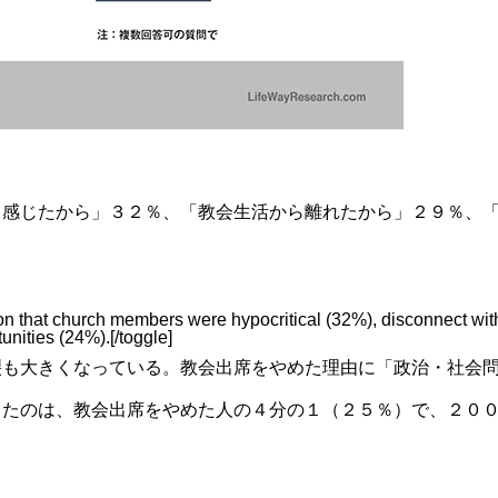
と感じたから」３２％、「教会生活から離れたから」２９％、
ion that church members were hypocritical (32%), disconnect wit
unities (24%).[/toggle]
裂も大きくなっている。教会出席をやめた理由に「政治・社会
したのは、教会出席をやめた人の４分の１（２５％）で、２０