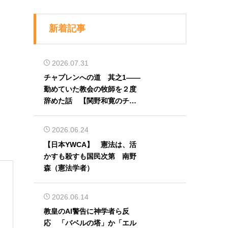
新着記事
2026.07.31
チャプレンへの道 其之1――
勤めていた教会の牧師を２度
辞めた話 【関野和寛のチャ
プレン奮闘記】第32回
2026.06.24
【日本YWCA】 憲法は、活
かすも殺すも国民次第 南野
森（憲法学者）
2026.06.14
教皇のAI警告に神学者ら反
応 「バベルの塔」か「エル