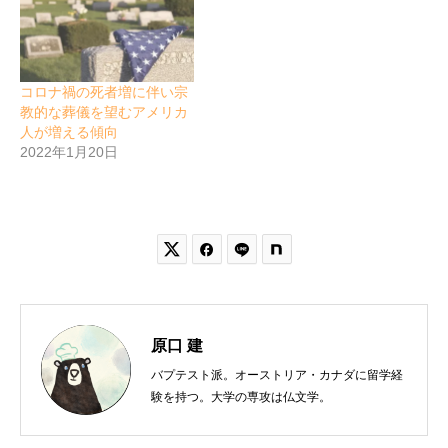
コロナ禍の死者増に伴い宗
教的な葬儀を望むアメリカ
人が増える傾向
2022年1月20日


原口 建
バプテスト派。オーストリア・カナダに留学経
験を持つ。大学の専攻は仏文学。