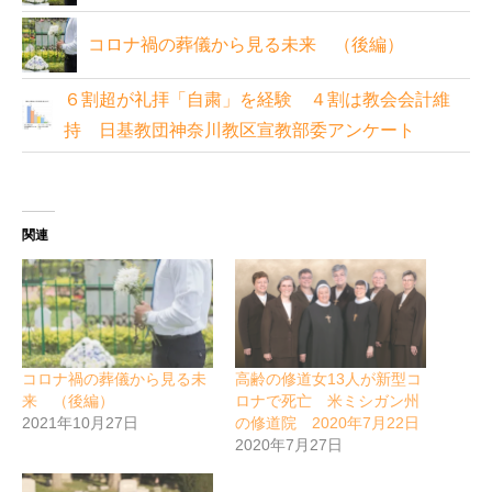
コロナ禍の葬儀から見る未来 （後編）
６割超が礼拝「自粛」を経験 ４割は教会会計維
持 日基教団神奈川教区宣教部委アンケート
関連
コロナ禍の葬儀から見る未
高齢の修道女13人が新型コ
来 （後編）
ロナで死亡 米ミシガン州
2021年10月27日
の修道院 2020年7月22日
2020年7月27日