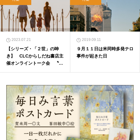
2023.07.21
2019.09.11
【シリーズ・「２世」の呻
９月１１日は米同時多発テロ
き】 CLCからしだね書店主
事件が起きた日
催オンライントーク会 〝虐
待〟か〝継承〟か 「２世問
題」と教会