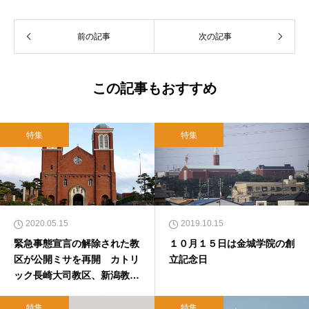
前の記事
次の記事
この記事もおすすめ
特集
特集
2020.05.15
2019.10.15
緊急事態宣言の解除された教
１０月１５日は金城学院の創
区が公開ミサを再開 カトリ
立記念日
ック長崎大司教区、新潟教
区、広島教区
特集
特集