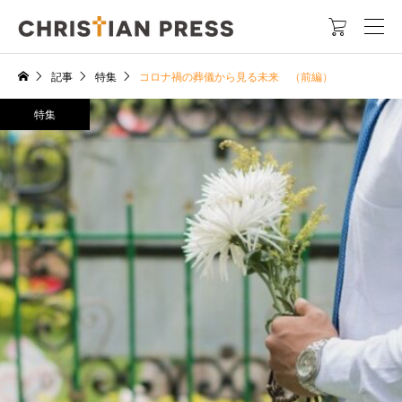

記事
特集
コロナ禍の葬儀から見る未来 （前編）
特集