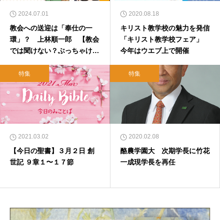
2024.07.01
2020.08.18
教会への送迎は「奉仕の一
キリスト教学校の魅力を発信
環」？ 上林順一郎 【教会
「キリスト教学校フェア」
では聞けない？ぶっちゃけQ
今年はウエブ上で開催
&A】
特集
特集
2021.03.02
2020.02.08
【今日の聖書】３月２日 創
酪農学園大 次期学長に竹花
世記 ９章１〜１７節
一成現学長を再任