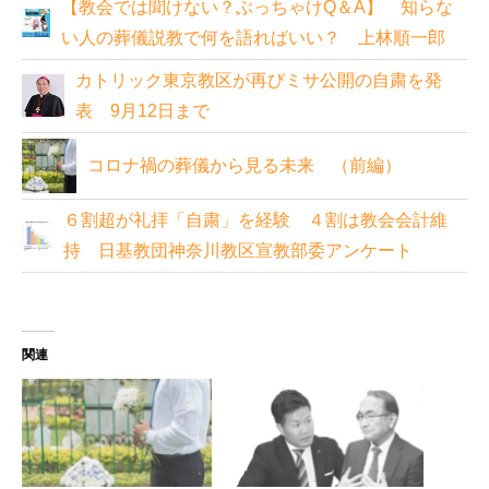
【教会では聞けない？ぶっちゃけQ＆A】 知らな
い人の葬儀説教で何を語ればいい？ 上林順一郎
カトリック東京教区が再びミサ公開の自粛を発
表 9月12日まで
コロナ禍の葬儀から見る未来 （前編）
６割超が礼拝「自粛」を経験 ４割は教会会計維
持 日基教団神奈川教区宣教部委アンケート
関連