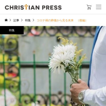

記事
特集
コロナ禍の葬儀から見る未来 （後編）
特集