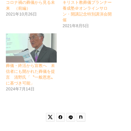
コロナ禍の葬儀から見る未
キリスト教葬儀プランナー
来 （前編）
養成塾＠オンラインサロ
2021年10月26日
ン・開講記念特別講演会開
催
2021年8月5日
葬儀・終活から宣教へ 未
信者にも開かれた葬儀を提
言 清野氏「〝一般恩恵〟
に基づき可能」
2024年7月14日

