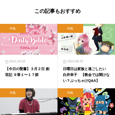
この記事もおすすめ
特集
特集
2021.03.02
2024.09.25
【今日の聖書】３月２日 創
日曜日は家族と過ごしたい
世記 ９章１〜１７節
白井幸子 【教会では聞けな
い？ぶっちゃけQ&A】
特集
特集