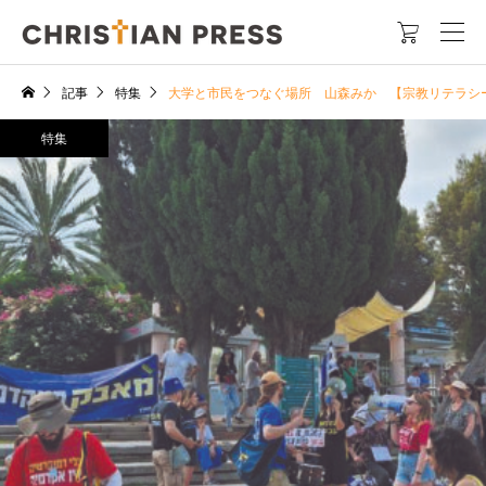

記事
特集
大学と市民をつなぐ場所 山森みか 【宗教リテラシ
特集