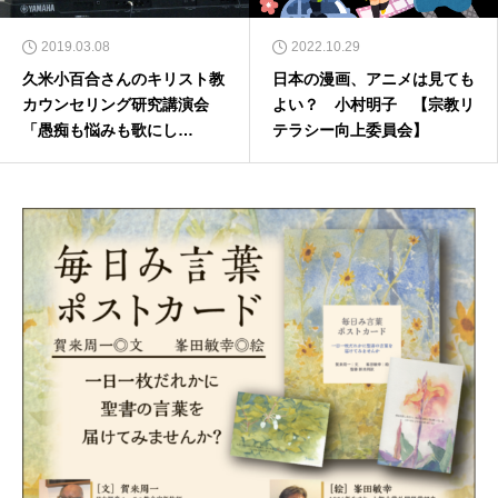
2019.03.08
2022.10.29
久米小百合さんのキリスト教
日本の漫画、アニメは見ても
カウンセリング研究講演会
よい？ 小村明子 【宗教リ
「愚痴も悩みも歌にし
テラシー向上委員会】
て……」