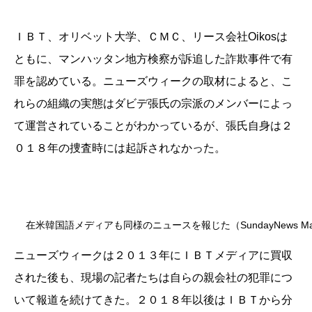
ＩＢＴ
、オリベット大学、
ＣＭＣ
、リース会社
Oikos
は
ともに、マンハッタン地方検察が訴追した詐欺事件で有
罪を認めている。ニューズウィークの取材によると、こ
れらの組織の実態はダビデ張氏の宗派のメンバーによっ
て運営されていることがわかっているが、張氏自身は
２
０１８
年の捜査時には起訴されなかった。
在米韓国語メディアも同様のニュースを報じた（SundayNews May 
ニューズウィークは
２０１３
年に
ＩＢＴ
メディアに買収
された後も、現場の記者たちは自らの親会社の犯罪につ
いて報道を続けてきた。
２０１８
年以後は
ＩＢＴ
から分