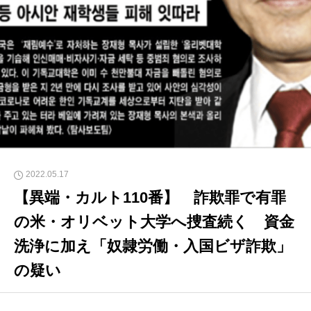
2022.05.17
【異端・カルト110番】 詐欺罪で有罪
の米・オリベット大学へ捜査続く 資金
洗浄に加え「奴隷労働・入国ビザ詐欺」
の疑い