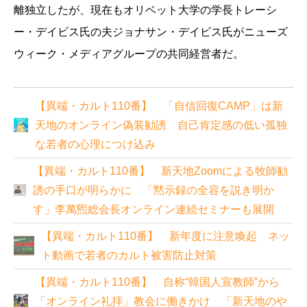
離独立したが、現在もオリベット大学の学長トレーシ
ー・デイビス氏の夫ジョナサン・デイビス氏がニューズ
ウィーク・メディアグループの共同経営者だ。
【異端・カルト110番】 「自信回復CAMP」は新
天地のオンライン偽装勧誘 自己肯定感の低い孤独
な若者の心理につけ込み
【異端・カルト110番】 新天地Zoomによる牧師勧
誘の手口が明らかに 「黙示録の全容を説き明か
す」李萬煕総会長オンライン連続セミナーも展開
【異端・カルト110番】 新年度に注意喚起 ネッ
ト動画で若者のカルト被害防止対策
【異端・カルト110番】 自称“韓国人宣教師”から
「オンライン礼拝」教会に働きかけ 「新天地のや