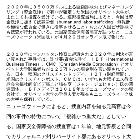
２０２０
年に
３５００
万ドルに上る巨額詐欺およびマネーロンダ
リング（資金洗浄）で有罪が確定した米国のオリベット大学が、
またしても捜査を受けている。連邦捜査当局によると、今回は資
金洗浄に加えて奴隷労働（
human and labor trafficking
：無報酬
や極端な低賃金で働きに従事させること）および入国ビザ詐欺で
も捜査が行われている。元国家安全保障省高官が語ったと、ニュ
ーズウィーク（米国版）が
４
月
２２
日オンライン版で報じた。
２０１８
年にマンハッタン検察に起訴され
２０２０
年に判決が言
い渡された事件では、詐欺罪
/
資金洗浄で、
ＩＢＴ
（
International
Business Times
）、
CMC
（
Christian Media Corporation
）とオリ
ベット大学関係者らが
１２５
万ドルの罰金刑を言い渡されてい
る。日本・韓国のクリスチャントゥデイ、
ＩＢＴ
（財経新聞）、
米国のクリスチャンポスト、
ＣＭＣ
は、いずれも大韓イエス教長
老会合福牧師ダビデ張こと張在亨（ジャン・ジェヒョン）氏の関
連団体。
ＩＢＴ
メディアは
２０１８
年までニューズウィークの親
会社で、オリベット大学の学長夫妻が現在もニューズウィーク株
の大半を保有している。
ニューズウィークによると、捜査内容を知る元高官は今
回の事件の特徴について「複雑かつ重大だ」としてい
る。国家安全保障省の捜査官は１年前、地元警察と合同
でカリフォルニア州リバーサイド郡にあるオリベット大