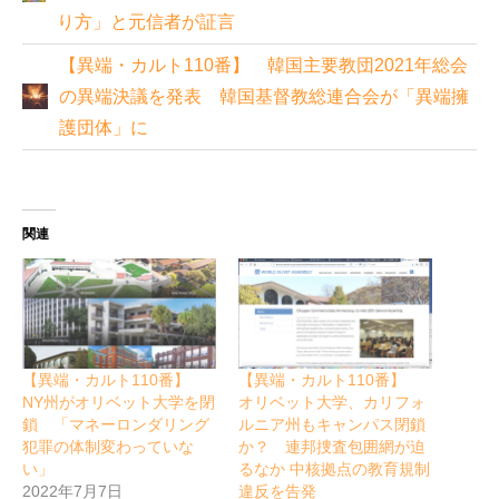
り方」と元信者が証言
【異端・カルト110番】 韓国主要教団2021年総会
の異端決議を発表 韓国基督教総連合会が「異端擁
護団体」に
関連
【異端・カルト110番】
【異端・カルト110番】
NY州がオリベット大学を閉
オリベット大学、カリフォ
鎖 「マネーロンダリング
ルニア州もキャンパス閉鎖
犯罪の体制変わっていな
か？ 連邦捜査包囲網が迫
い」
るなか 中核拠点の教育規制
2022年7月7日
違反を告発