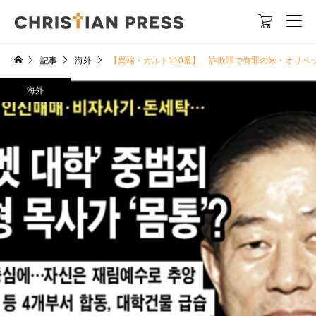

記事
海外
【異端・カルト110番】 詐欺罪で有罪の米・オリ
海外