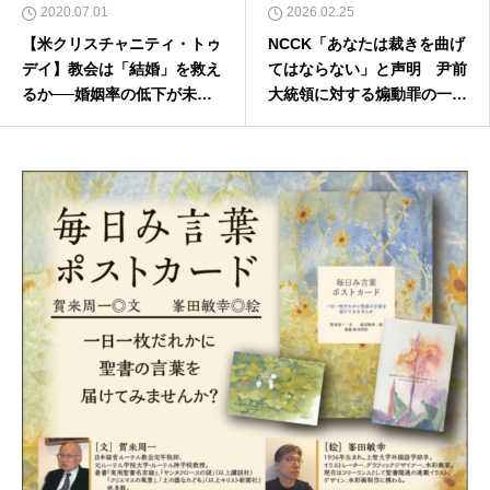
2020.07.01
2026.02.25
【米クリスチャニティ・トゥ
NCCK「あなたは裁きを曲げ
デイ】教会は「結婚」を救え
てはならない」と声明 尹前
るか──婚姻率の低下が未来
大統領に対する煽動罪の一審
に及ぼす影響（２）
有罪判決に「当然のこと」