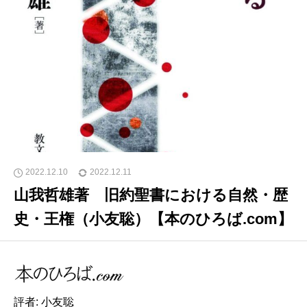
2022.12.10
2022.12.11
山我哲雄著 旧約聖書における自然・歴
史・王権（小友聡）【本のひろば.com】
評者: 小友聡