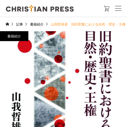

記事
書籍紹介
山我哲雄著 旧約聖書における自然・歴史・王権（
書籍紹介