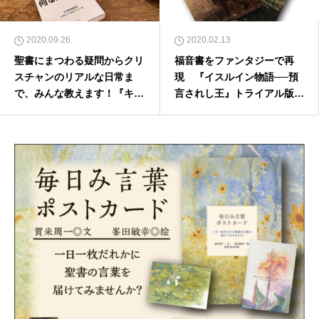
2020.09.26
2020.02.13
聖書にまつわる疑問からクリ
福音書をファンタジーで再
スチャンのリアルな日常ま
現 『イスルイン物語──預
で、みんな教えます！『キリ
言されし王』トライアル版発
スト教って、何なんだ？』
売
（ダイヤモンド社）