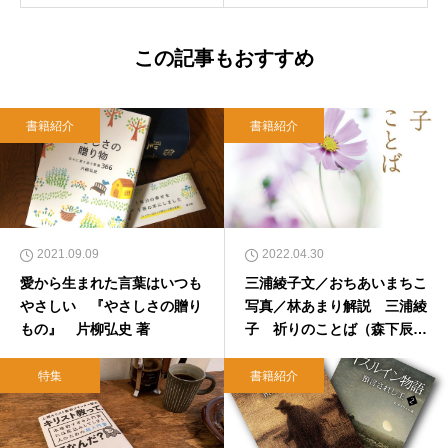
この記事もおすすめ
書籍紹介
書籍紹介
2021.09.09
2022.04.30
愛から生まれた言葉はいつも
三浦綾子文／おちあいまちこ
やさしい 『やさしさの贈り
写真／林あまり解説 三浦綾
もの』 片柳弘史 著
子 祈りのことば（森下辰
衛）【書評：本のひろば】
特集
書籍紹介