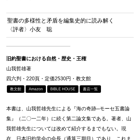
聖書の多様性と矛盾を編集史的に読み解く
〈評者〉小友 聡
旧約聖書における自然・歴史・王権
山我哲雄著
四六判・220頁・定価2530円・教文館
教文館
Amazon
BIBLE HOUSE
書店一覧
本書は、山我哲雄先生による『海の奇跡─モーセ五書論
集』（二〇一二年）に続く第二論文集である。著者、山
我哲雄先生については改めて紹介するまでもない。現
在、日本旧約学会の会長（通算三期目）であり、これま