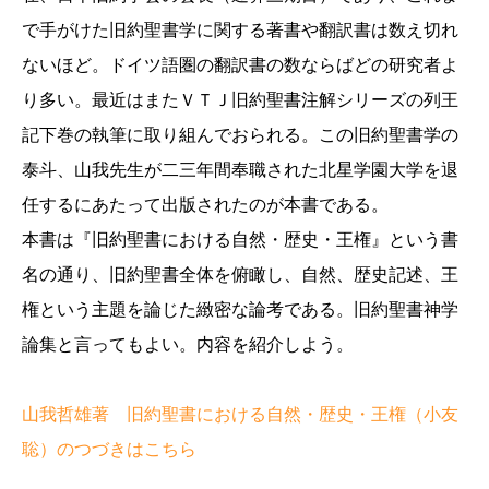
で手がけた旧約聖書学に関する著書や翻訳書は数え切れ
ないほど。ドイツ語圏の翻訳書の数ならばどの研究者よ
り多い。最近はまたＶＴＪ旧約聖書注解シリーズの列王
記下巻の執筆に取り組んでおられる。この旧約聖書学の
泰斗、山我先生が二三年間奉職された北星学園大学を退
任するにあたって出版されたのが本書である。
本書は『旧約聖書における自然・歴史・王権』という書
名の通り、旧約聖書全体を俯瞰し、自然、歴史記述、王
権という主題を論じた緻密な論考である。旧約聖書神学
論集と言ってもよい。内容を紹介しよう。
山我哲雄著 旧約聖書における自然・歴史・王権（小友
聡）のつづきはこちら