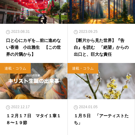
ONとの共著、講談社）などがある。新著<a hr
ef="https://amzn.to/376F9aC">『ふっと心がラ
クになる 眠れぬ夜の聖書のことば』（大和書
房）</a>２０２２年３月１５日発売。
2023.08.31
2023.09.25
口と心にカギを…前に進めな
【断片から見た世界】『告
い香港 小出雅生 【この世
白』を読む 「絶望」からの
界の片隅から】
出口と、巨大な責任
連載・コラム
連載・コラム
2022.12.17
2024.01.05
１２月１７日 マタイ１章１
１月５日 「アーティストた
８〜１９節
ち」