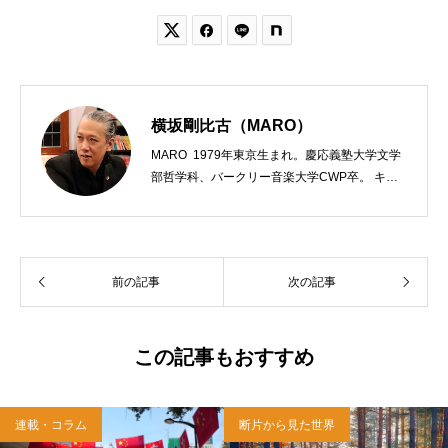


横坂剛比古（MARO）
MARO 1979年東京生まれ。慶応義塾大学文学
部哲学科、バークリー音楽大学CWP卒。 キリ
スト教会をはじめ、お寺や神社のサポートも行
う宗教法人専門の行政書士。2020年7月よりク
リスチャンプレスのディレクターに。 10万人
以上のフォロワーがいるツイッターアカウント
前の記事
次の記事
「上馬キリスト教会（@kamiumach）」の運営
を行う「まじめ担当」。 著書に『聖書を読んだ
ら哲学がわかった 〜キリスト教で解きあかす
西洋哲学超入門〜』（日本実業出版）、『人生
この記事もおすすめ
に悩んだから聖書に相談してみた』（KADOKA
WA）、『キリスト教って、何なんだ？』（ダ
イヤモンド社）、『世界一ゆるい聖書入門』、
連載・コラム
断片から見た世界
『世界一ゆるい聖書教室』（「ふざけ担当」LE