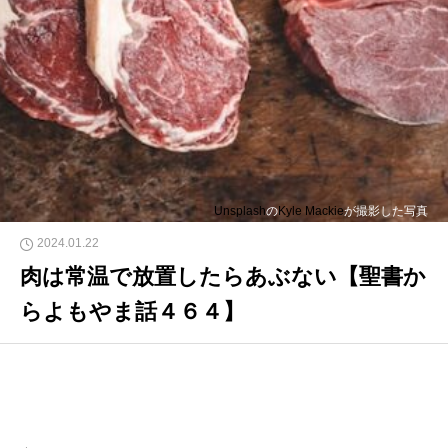
Unsplash
の
Kyle Mackie
が撮影した写真
2024.01.22
肉は常温で放置したらあぶない【聖書か
らよもやま話４６４】