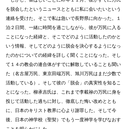
を脱会したというニュースとともに私に会いたいという
連絡を受けた。そこで私は急いで長野県に向かった。
１
泊
２
日間、一緒に時間を過ごしながら、彼が万民に入る
ことになった経緯と、そこでどのように活動したのかと
いう情報、そしてどのように脱会を決心するようになっ
たのかについての経緯を詳しく聞くことになった。そし
て
１４
の教会の連合体がすでに解散していることも聞い
た（名古屋万民、東京田端万民、旭川万民はまだ少数で
活動している）。そして彼の「脱会」の真実性を知るこ
とになった。柳承吉氏は、これまで
李載禄
の万民に身を
投じて活動した過ちに対し、徹底した悔い改めととも
に、日本のキリスト教界に心より謝罪した。そして今
後、日本の神学校（聖契）でもう一度神学を学びなおす
ことを明らかにした。