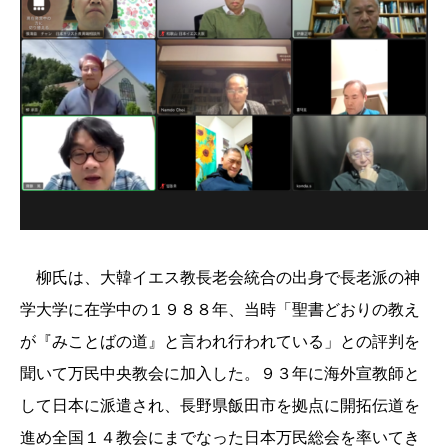
柳氏は、大韓イエス教長老会統合の出身で長老派の神
学大学に在学中の１
９
８８年、当時「聖書どおりの教え
が『みことばの道』と言われ行われている」との評判を
聞いて万民中央教会に加入した。
９３
年に海外宣教師と
して日本に派遣され、長野県飯田市を拠点に開拓伝道を
進め全国
１４
教会にまでなった日本万民総会を率いてき