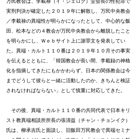
万民教会は、李載禄（イ・ジェロク）堂会長の性犯罪で
実刑判決が確定した
２０１９
年に解散し、万民中央教会
／李載禄の異端性が明らかになったとして、中心的な飯
田、松本などの
４
教会が万民中央教会から離脱したこと
を明らかにし、
Ｗｅｂ
サイト上に謝罪文を発表してい
た。異端・カルト
１１０
番は
２０１９
年
１０
月その事実
を伝えるとともに、「韓国教会が長い間、李載録の神格
化を指摘してきたにもかかわらず、日本の関係教会は今
までどうして彼らと一緒に活動したのか、きちんと検証
されなければならない」として慎重に対応してきた。
その後、異端・カルト
１１０
番の共同代表で日本キリ
スト教異端相談所所長の張清益（チャン・チョンイク）
氏は、柳承吉氏と面談し、旧飯田万民教会で異端セミナ