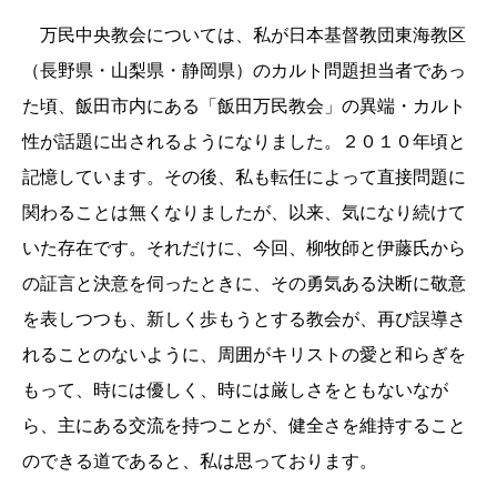
万民中央教会については、私が日本基督教団東海教区
（長野県・山梨県・静岡県）のカルト問題担当者であっ
た頃、飯田市内にある「飯田万民教会」の異端・カルト
性が話題に出されるようになりました。
２０１０
年頃と
記憶しています。その後、私も転任によって直接問題に
関わることは無くなりましたが、以来、気になり続けて
いた存在です。それだけに、今回、柳牧師と伊藤氏から
の証言と決意を伺ったときに、その勇気ある決断に敬意
を表しつつも、新しく歩もうとする教会が、再び誤導さ
れることのないように、周囲がキリストの愛と和らぎを
もって、時には優しく、時には厳しさをともないなが
ら、主にある交流を持つことが、健全さを維持すること
のできる道であると、私は思っております。