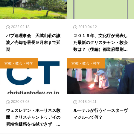
2022.02.18
2019.04.12
バプ連理事会 天城山荘の譲
２０１９年、文化庁が発表し
渡／売却を最長９月末まで延
た最新のクリスチャン・教会
期
数は？（後編）都道府県別ラ
ンキング
宣教・教会・神学
宣教・教会・神学
2020.07.08
2018.04.11
ウェスレアン・ホーリネス教
ルーテルが行うイースターヴ
団 クリスチャントゥデイの
ィジルって何？
異端性疑惑を払拭できず 一
定の距離を置くことを承認