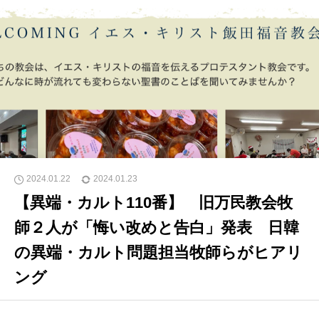
2024.01.22
2024.01.23
【異端・カルト110番】 旧万民教会牧
師２人が「悔い改めと告白」発表 日韓
の異端・カルト問題担当牧師らがヒアリ
ング