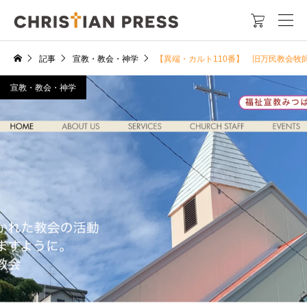

記事
宣教・教会・神学
【異端・カルト110番】 旧万民教会
宣教・教会・神学