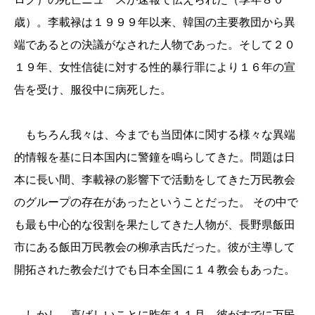
歳）。
李載禄
は
１９９９
年以来、韓国の主要教団から異
端であるとの決議がなされた人物であった。そして
２０
１９
年、女性信徒に対する性的暴行罪により
１６
年の宣
告を受け、服役中に病死した。
もちろん我々は、今までも当団体に関する様々な異端
的情報を基に日本国内に警鐘を鳴らしてきた。問題は日
本に長い間、
李載禄
の影響下で活動をしてきた万民教会
のグループの存在があったということだった。
その中で
も最も中心的な役割を果たしてきた人物が、長野県飯田
市にある飯田万民教会の柳承吉氏だった。彼が主導して
開拓された教会だけでも日本全国に
１４
教会もあった。
しかし、喜ばしいことに昨年
１１
月、彼がすでに万民