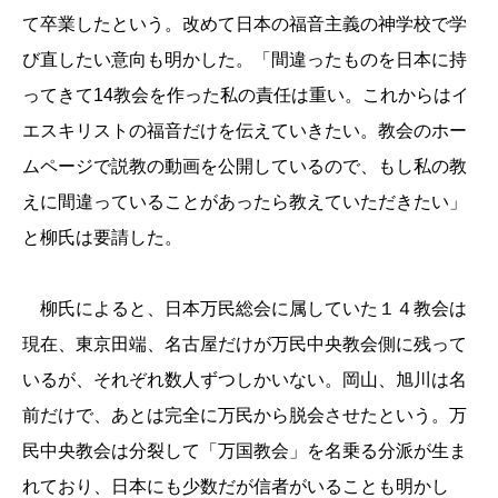
て卒業したという。改めて日本の福音主義の神学校で学
び直したい意向も明かした。「間違ったものを日本に持
ってきて
14
教会を作った私の責任は重い。これからはイ
エスキリストの福音だけを伝えていきたい。教会のホー
ムページで説教の動画を公開しているので、もし私の教
えに間違っていることがあったら教えていただきたい」
と柳氏は要請した。
柳氏によると、日本万民総会に属していた
１４
教会は
現在、東京田端、名古屋だけが万民中央教会側に残って
いるが、それぞれ数人ずつしかいない。岡山、旭川は名
前だけで、あとは完全に万民から脱会させたという。万
民中央教会は分裂して「万国教会」を名乗る分派が生ま
れており、日本にも少数だが信者がいることも明かし