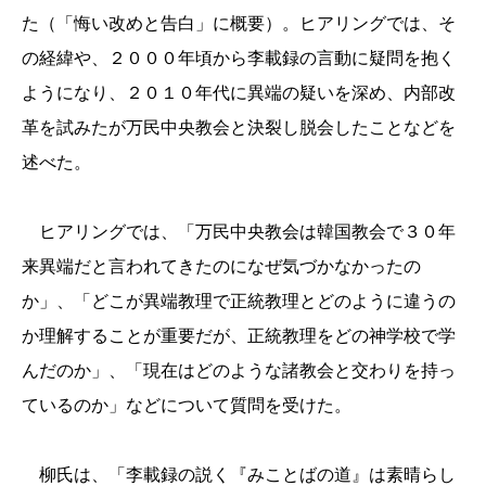
た（「悔い改めと告白」に概要）。ヒアリングでは、そ
の経緯や、
２０００
年頃から李載録の言動に疑問を抱く
ようになり、
２０１０
年代に異端の疑いを深め、内部改
革を試みたが万民中央教会と決裂し脱会したことなどを
述べた。
ヒアリングでは、「万民中央教会は韓国教会で
３０
年
来異端だと言われてきたのになぜ気づかなかったの
か」、「どこが異端教理で正統教理とどのように違うの
か理解することが重要だが、正統教理をどの神学校で学
んだのか」、「現在はどのような諸教会と交わりを持っ
ているのか」などについて質問を受けた。
柳氏は、「李載録の説く『みことばの道』は素晴らし