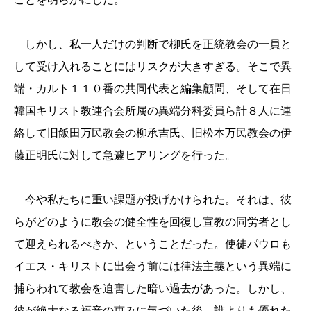
しかし、私一人だけの判断で柳氏を正統教会の一員と
して受け入れることにはリスクが大きすぎる。そこで異
端・カルト
１１０
番の共同代表と編集顧問、そして在日
韓国キリスト教連合会所属の異端分科委員ら計８人に連
絡して旧飯田万民教会の柳承吉氏、旧松本万民教会の伊
藤正明氏に対して急遽ヒアリングを行った。
今や私たちに重い課題が投げかけられた。それは、彼
らがどのように教会の健全性を回復し宣教の同労者とし
て迎えられるべきか、ということだった。使徒パウロも
イエス・キリストに出会う前には律法主義という異端に
捕らわれて教会を迫害した暗い過去があった。しかし、
彼が絶大なる福音の恵みに気づいた後、誰よりも優れた