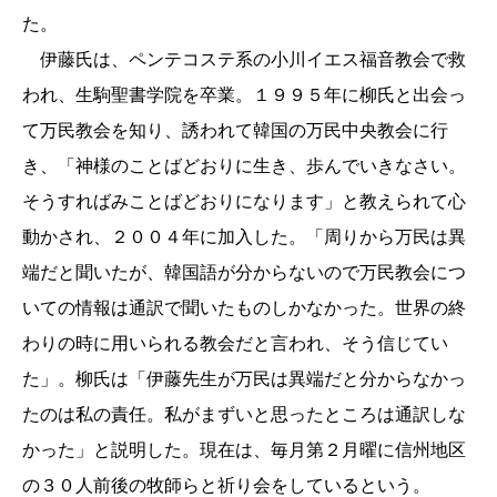
た。
伊藤氏は、ペンテコステ系の小川イエス福音教会で救
われ、生駒聖書学院を卒業。
１９９５
年に柳氏と出会っ
て万民教会を知り、誘われて韓国の万民中央教会に行
き、「神様のことばどおりに生き、歩んでいきなさい。
そうすればみことばどおりになります」と教えられて心
動かされ、
２００４
年に加入した。「周りから万民は異
端だと聞いたが、韓国語が分からないので万民教会につ
いての情報は通訳で聞いたものしかなかった。世界の終
わりの時に用いられる教会だと言われ、そう信じてい
た」。柳氏は「伊藤先生が万民は異端だと分からなかっ
たのは私の責任。私がまずいと思ったところは通訳しな
かった」と説明した。現在は、毎月第２月曜に信州地区
の
３０
人前後の牧師らと祈り会をしているという。