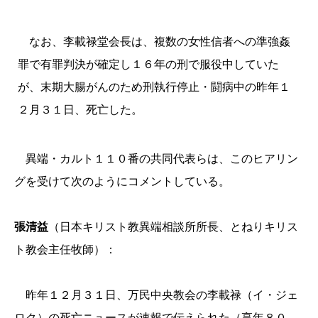
なお、李載禄堂会長は、複数の女性信者への準強姦
罪で有罪判決が確定し
１６
年の刑で服役中していた
が、末期大腸がんのため刑執行停止・闘病中の昨年
１
２
月
３１
日、死亡した。
異端・カルト
１１０
番の共同代表らは、このヒアリン
グを受けて次のようにコメントしている。
張清益
（日本キリスト教異端相談所所長、とねりキリス
ト教会主任牧師）：
昨年
１２
月
３１
日、万民中央教会の
李載禄（イ・ジェ
ロク）
の死亡ニュースが速報で伝えられた（享年
８０