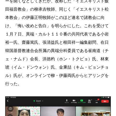
ーを開くなどしてきたが、改称した「イエスキリスト飯
田福音教会」の柳承吉牧師、同じく「イエスキリスト松
本教会」の伊藤正明牧師がこのほど連名で諸教会に向
け、「悔い改めと告白」を明らかにした。これを受けて
１月７日、異端・カルト
１１０
番の共同代表である小岩
裕一氏、齋藤篤氏、張清益氏と根田祥一編集顧問、
在日
韓国基督教連合会所属の異端分科委員である
崔南道（チ
ェ・ナムド）会長、洪徳杓（ホン・トクピョ）氏、林東
琥（イム・ドンウォン）氏、金秉喆（キム・ビョンチョ
ル）氏が、オンラインで柳・伊藤両氏からヒアリングを
行った。