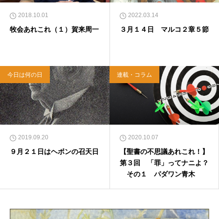
2018.10.01
2022.03.14
牧会あれこれ（１）賀来周一
３月１４日 マルコ２章５節
今日は何の日
連載・コラム
2019.09.20
2020.10.07
９月２１日はヘボンの召天日
【聖書の不思議あれこれ！】
第３回 「罪」ってナニよ？
その１ パダワン青木