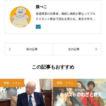
腹ぺこ
発達障害の当事者。偶然に偶然が重なってプロ
テスタント教会で洗礼を受ける。東京大学大学
院博士課程単位取得退学。クラシック音楽オタ
ク。好きな言葉は「見ないで信じる者は幸いで
ある」。
前の記事
次の記事
この記事もおすすめ
連載・コラム
連載・コラム