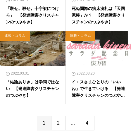
2022.04.12
2022.04.04
「殺せ。殺せ。十字架につけ
死ぬ間際の病床洗礼は「天国
ろ」 【発達障害クリスチャ
泥棒」か？ 【発達障害クリ
ンのつぶやき】
スチャンのつぶやき】
連載・コラム
連載・コラム
2022.03.31
2022.03.20
「結論ありき」は学問ではな
イエスさまひとりの「いい
い 【発達障害クリスチャン
ね」で生きていける 【発達
のつぶやき】
障害クリスチャンのつぶや
き】
1
2
…
4