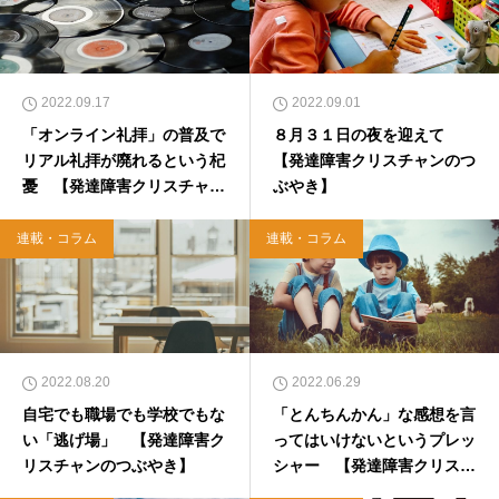
2022.09.17
2022.09.01
「オンライン礼拝」の普及で
８月３１日の夜を迎えて
リアル礼拝が廃れるという杞
【発達障害クリスチャンのつ
憂 【発達障害クリスチャン
ぶやき】
のつぶやき】
連載・コラム
連載・コラム
2022.08.20
2022.06.29
自宅でも職場でも学校でもな
「とんちんかん」な感想を言
い「逃げ場」 【発達障害ク
ってはいけないというプレッ
リスチャンのつぶやき】
シャー 【発達障害クリスチ
ャンのつぶやき】