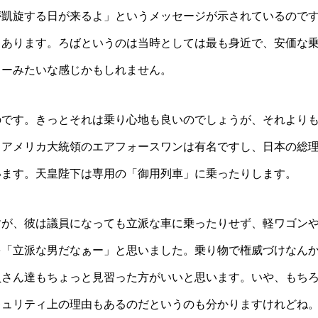
が凱旋する日が来るよ」というメッセージが示されているので
てあります。ろばというのは当時としては最も身近で、安価な
ターみたいな感じかもしれません。
のです。きっとそれは乗り心地も良いのでしょうが、それより
。アメリカ大統領のエアフォースワンは有名ですし、日本の総
います。天皇陛下は専用の「御用列車」に乗ったりします。
すが、彼は議員になっても立派な車に乗ったりせず、軽ワゴン
を「立派な男だなぁー」と思いました。乗り物で権威づけなん
員さん達もちょっと見習った方がいいと思います。いや、もち
キュリティ上の理由もあるのだというのも分かりますけれどね