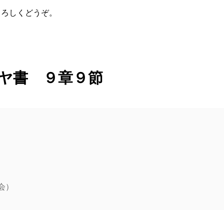
よろしくどうぞ。
ヤ書 ９章９節
会）