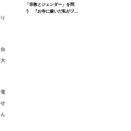
「宗教とジェンダー」を問
す
う 『お寺に嫁いだ私がフェ
乗り
ミニズムに出会って考えたこ
と』刊行記念イベント
も自
理大
や電
かせ
ろん
。