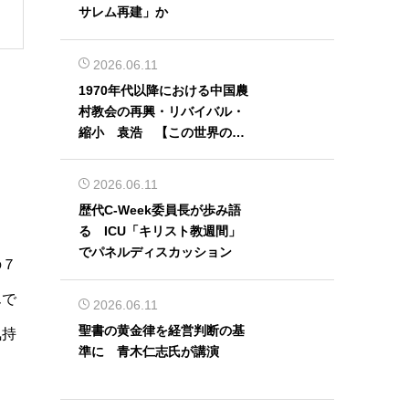
サレム再建」か
2026.06.11
1970年代以降における中国農
村教会の再興・リバイバル・
縮小 袁浩 【この世界の片
隅から】
2026.06.11
歴代C-Week委員長が歩み語
る ICU「キリスト教週間」
でパネルディスカッション
の７
んで
2026.06.11
聖書の黄金律を経営判断の基
気持
準に 青木仁志氏が講演