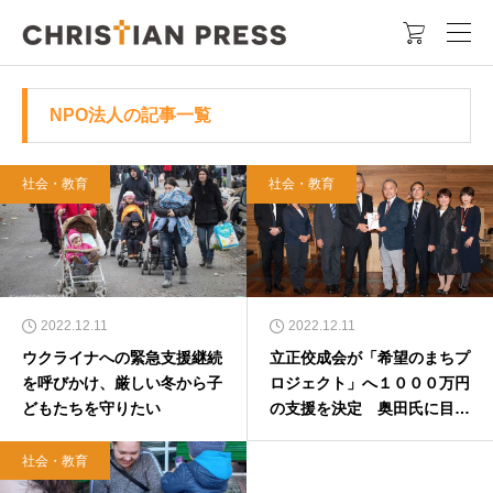

NPO法人の記事一覧
社会・教育
社会・教育
2022.12.11
2022.12.11
ウクライナへの緊急支援継続
立正佼成会が「希望のまちプ
を呼びかけ、厳しい冬から子
ロジェクト」へ１０００万円
どもたちを守りたい
の支援を決定 奥田氏に目録
を贈呈
社会・教育