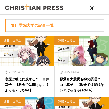

青山学院大学の記事一覧
連載・コラム
連載・コラム
2022.04.09
2022.04.04
喫煙は教えに反する？ 白井
原爆も大震災も神の摂理？
幸子 【教会では聞けない？
白井幸子 【教会では聞けな
ぶっちゃけQ&A】
い？ぶっちゃけQ&A】
連載・コラム
連載・コラム